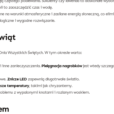
ją częstego podlewania. Sukulenty czy lawenda to doskonałe wybor
li to zaoszczędzić czas i wodę.
e na warunki atmosferyczne i zasilane energią słoneczną, co elimi
logiczne i wygodne rozwiązanie.
świąt
Dnia Wszystkich Świętych. W tym okresie warto:
e i inne zanieczyszczenia.
Pielęgnacja nagrobków
jest wtedy szczegó
nowe.
Znicze LED
zapewnią długotrwałe światło.
jsze temperatury
, takimi jak chryzantemy.
roblemu z wypalonymi knotami i rozlanym woskiem.
zem