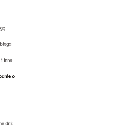
ogą
biega
i inne
banie o
e dni: