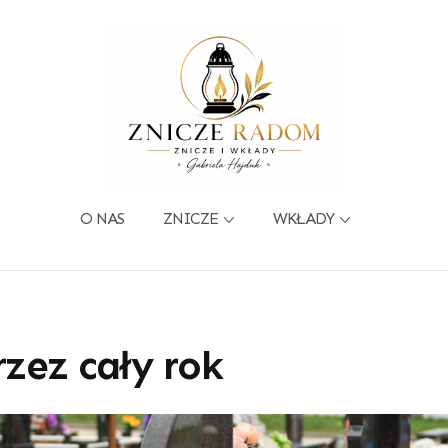
O NAS
ZNICZE
WKŁADY
zez cały rok