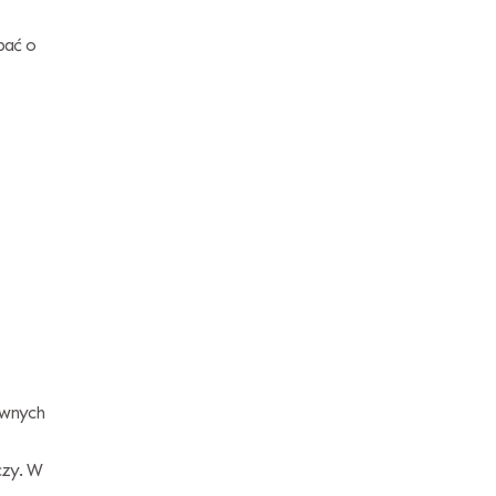
bać o
ywnych
czy. W