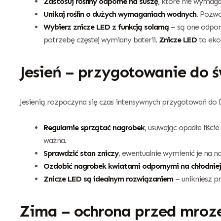
Zastosuj rośliny odporne na suszę
, które nie wymaga
Unikaj roślin o dużych wymaganiach wodnych
. Pozwo
Wybierz znicze LED z funkcją solarną
– są one odporn
potrzebę częstej wymiany baterii.
Znicze LED
to eko
Jesień – przygotowanie do 
Jesienią rozpoczyna się czas intensywnych przygotowań do 
Regularnie sprzątać nagrobek
, usuwając opadłe liści
ważna.
Sprawdzić stan zniczy
, ewentualnie wymienić je na 
Ozdobić nagrobek kwiatami odpornymi na chłodnie
Znicze LED są idealnym rozwiązaniem
– unikniesz p
Zima – ochrona przed mro