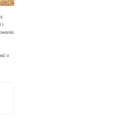
eż
 i
howania
ać o