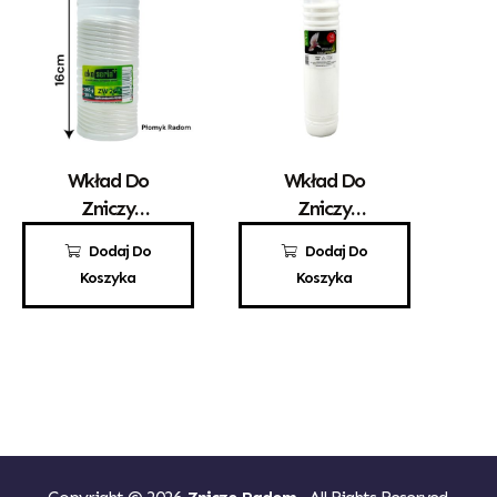
Wkład Do
Wkład Do
Zniczy
Zniczy
Parafinowy
Parafinowy
5,30
zł
5,20
zł
Dodaj Do
Dodaj Do
EKO ZW 26
Aura A5
Koszyka
Koszyka