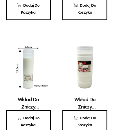
Parafinowy
Parafinowy
5,10
zł
2,30
zł
Dodaj Do
Dodaj Do
Santo 3
Aura A1
Koszyka
Koszyka
Wkład Do
Wkład Do
Zniczy
Zniczy
Parafinowy
Parafinowy
9,70
zł
9,90
zł
Dodaj Do
Dodaj Do
Kaganek 7
Max Light 7,5
Koszyka
Koszyka