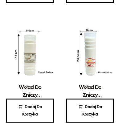
Wkład Do
Wkład Do
Zniczy
Zniczy
Parafinowy
Parafinowy
4,75
zł
8,80
zł
Dodaj Do
Dodaj Do
Kaganek 4
Kerzen WAX 7
Koszyka
Koszyka