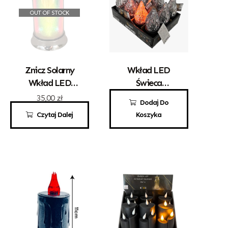
OUT OF STOCK
Znicz Solarny
Wkład LED
Wkład LED
Świeca
Subito SL1
Elektryczna
35,00
zł
13,00
zł
Dodaj Do
Ciepła Barwa
Wieloledowa
Czytaj Dalej
Koszyka