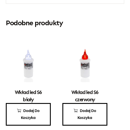
Podobne produkty
Wkład led S6
Wkład led S6
biały
czerwony
8,00
zł
8,00
zł
Dodaj Do
Dodaj Do
Koszyka
Koszyka