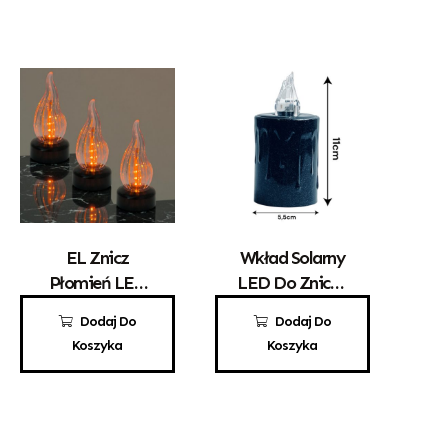
EL Znicz
Wkład Solarny
Płomień LED
LED Do Zniczy
1021
Biały
15,00
zł
15,00
zł
Dodaj Do
Dodaj Do
Koszyka
Koszyka