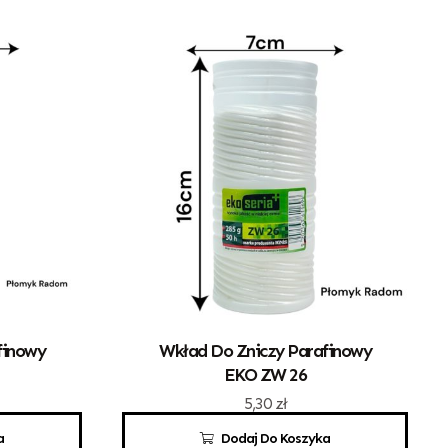
finowy
Wkład Do Zniczy Parafinowy
EKO ZW 26
5,30
zł
a
Dodaj Do Koszyka