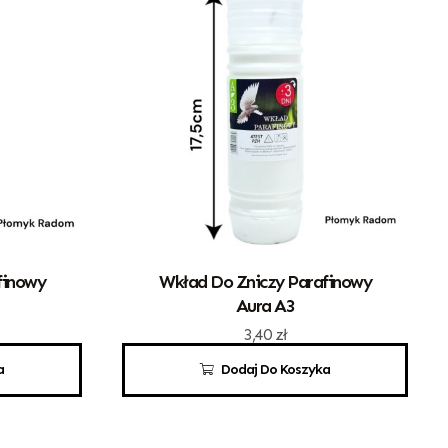
finowy
Wkład Do Zniczy Parafinowy
Aura A3
3,40
zł
a
Dodaj Do Koszyka