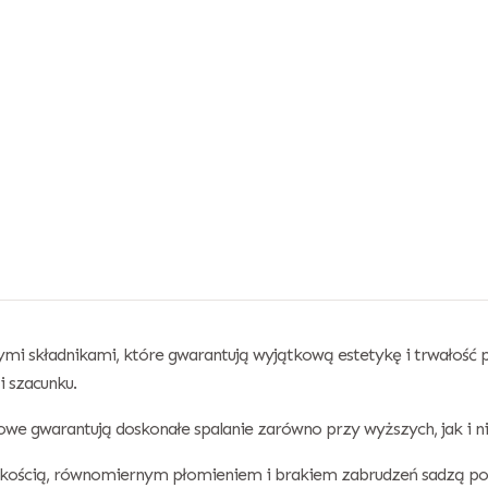
łymi składnikami, które gwarantują wyjątkową estetykę i trwałość 
 szacunku.
e gwarantują doskonałe spalanie zarówno przy wyższych, jak i n
jakością, równomiernym płomieniem i brakiem zabrudzeń sadzą pod