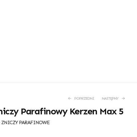
POPRZEDNI
NASTĘPNY
iczy Parafinowy Kerzen Max 5
 ZNICZY PARAFINOWE
6,60
3,75
zł
zł