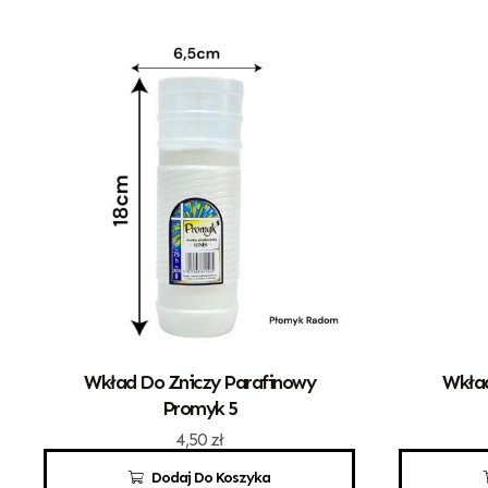
Wkład Do Zniczy Parafinowy
Wkład
Promyk 5
4,50
zł
Dodaj Do Koszyka