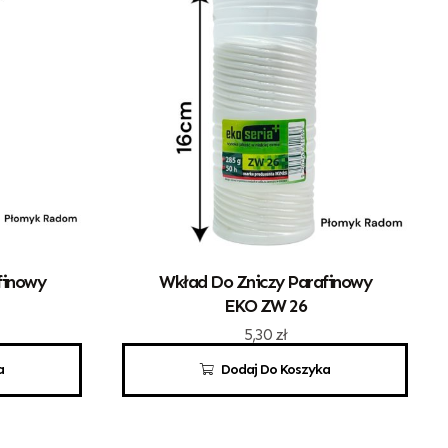
finowy
Wkład Do Zniczy Parafinowy
EKO ZW 26
5,30
zł
a
Dodaj Do Koszyka