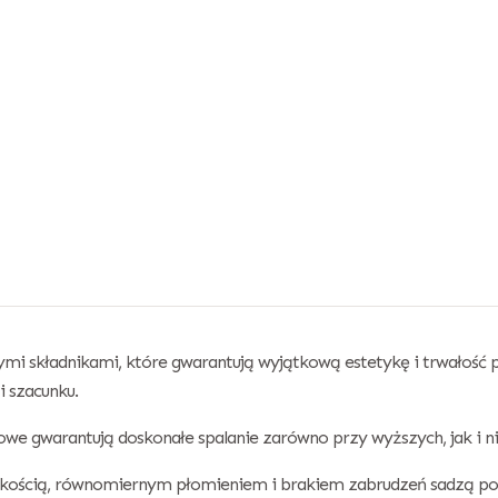
łymi składnikami, które gwarantują wyjątkową estetykę i trwałość 
 szacunku.
e gwarantują doskonałe spalanie zarówno przy wyższych, jak i n
jakością, równomiernym płomieniem i brakiem zabrudzeń sadzą pod