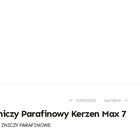
POPRZEDNI
NASTĘPNY
iczy Parafinowy Kerzen Max 7
 ZNICZY PARAFINOWE
5,45
2,40
zł
zł