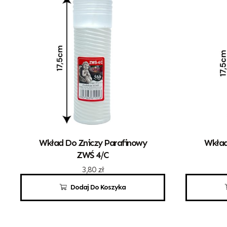
Wkład Do Zniczy Parafinowy
Wkład
ZWŚ 4/C
3,80
zł
Dodaj Do Koszyka