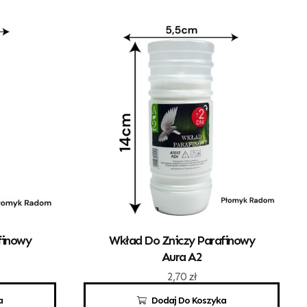
finowy
Wkład Do Zniczy Parafinowy
Aura A2
2,70
zł
a
Dodaj Do Koszyka