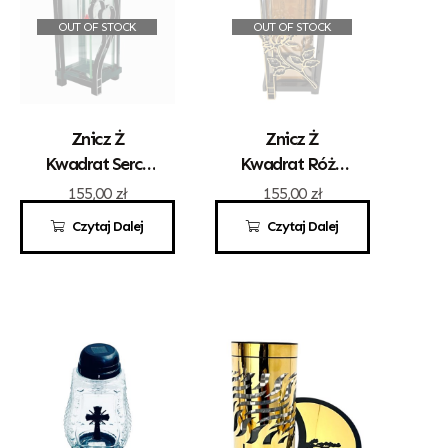
OUT OF STOCK
OUT OF STOCK
Znicz Ż
Znicz Ż
Kwadrat Serce
Kwadrat Róża
Srebro Solar
Złoto Solar
155,00
zł
155,00
zł
Czytaj Dalej
Czytaj Dalej