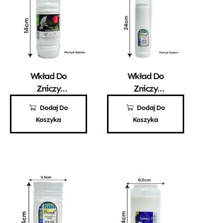
Wkład Do
Wkład Do
Zniczy
Zniczy
Parafinowy
Parafinowy
2,70
zł
6,20
zł
Dodaj Do
Dodaj Do
Aura A2
Promyk 6
Koszyka
Koszyka