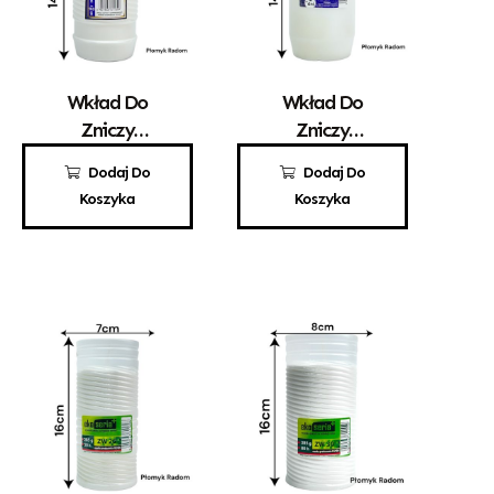
Wkład Do
Wkład Do
Zniczy
Zniczy
Parafinowy
Parafinowy
3,60
zł
5,10
zł
Dodaj Do
Dodaj Do
Promyk 4
Santo 3
Koszyka
Koszyka