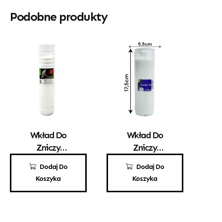
Podobne produkty
Wkład Do
Wkład Do
Zniczy
Zniczy
Parafinowy
Parafinowy
5,20
zł
5,10
zł
Dodaj Do
Dodaj Do
Aura A5
Santo 3a
Koszyka
Koszyka