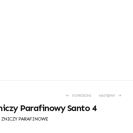
POPRZEDNI
NASTĘPNY
iczy Parafinowy Santo 4
 ZNICZY PARAFINOWE
5,10
6,60
zł
zł