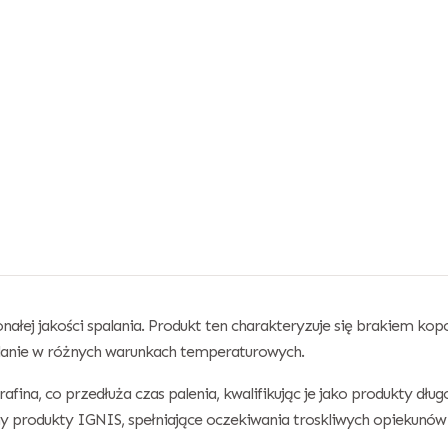
onałej jakości spalania. Produkt ten charakteryzuje się brakiem k
alanie w różnych warunkach temperaturowych.
fina, co przedłuża czas palenia, kwalifikując je jako produkty dł
my produkty IGNIS, spełniające oczekiwania troskliwych opiekunó