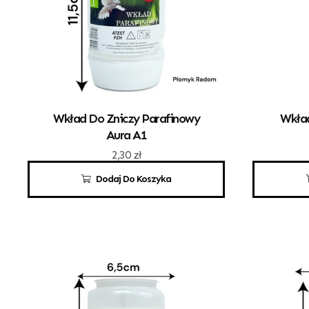
Wkład Do Zniczy Parafinowy
Wkład
Aura A1
2,30
zł
Dodaj Do Koszyka