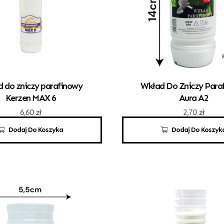
 do zniczy parafinowy
Wkład Do Zniczy Para
Kerzen MAX 6
Aura A2
6,60
zł
2,70
zł
Dodaj Do Koszyka
Dodaj Do Koszyk