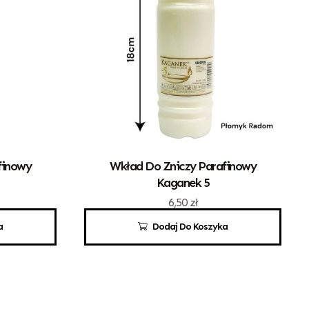
finowy
Wkład Do Zniczy Parafinowy
Kaganek 5
6,50
zł
a
Dodaj Do Koszyka