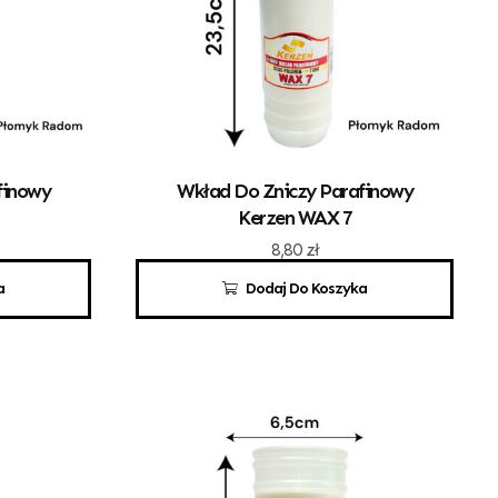
finowy
Wkład Do Zniczy Parafinowy
Kerzen WAX 7
8,80
zł
a
Dodaj Do Koszyka