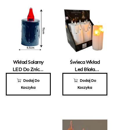
Wkład Solarny
Świeca Wkład
LED Do Zniczy
Led Biała
Czerwony
Potrójny
15,00
zł
15,00
zł
Dodaj Do
Dodaj Do
Płomień
Koszyka
Koszyka