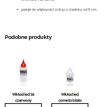
pasuje do większości zniczy o średnicy od 8 cm.
Podobne produkty
Wkład led S6
Wkład led
czerwony
cometa biała