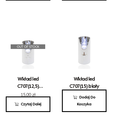
Płomienia Mały
OUT OF STOCK
Wkład led
Wkład led
C707(12,5)
C707(15) biały
biały
15,00
zł
15,00
zł
Dodaj Do
Czytaj Dalej
Koszyka