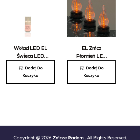
Wkład LED EL
EL Znicz
Świeca LED
Płomień LED
Tuba 18/23
1021
10,00
zł
15,00
zł
Dodaj Do
Dodaj Do
Koszyka
Koszyka
Copyright © 2026
Znicze Radom
. All Rights Reserved.