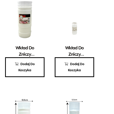
Wkład Do
Wkład Do
Zniczy
Zniczy
Parafinowy
Parafinowy
9,90
zł
3,10
zł
Dodaj Do
Dodaj Do
Max Light 7,5
Kaganek 1,5
Koszyka
Koszyka