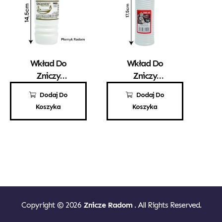
Wkład Do
Wkład Do
Zniczy
Zniczy
Parafinowy
Parafinowy
3,70
zł
3,80
zł
Dodaj Do
Dodaj Do
Kaganek 3
ZWŚ 4/C
Koszyka
Koszyka
Copyright © 2026
Znicze Radom
. All Rights Reserved.