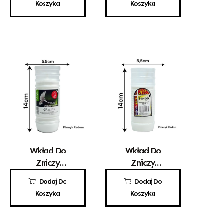
Koszyka
Koszyka
Wkład Do
Wkład Do
Zniczy
Zniczy
Parafinowy
Parafinowy
2,70
zł
2,80
zł
Dodaj Do
Dodaj Do
Aura A2
Promyk 2
Koszyka
Koszyka