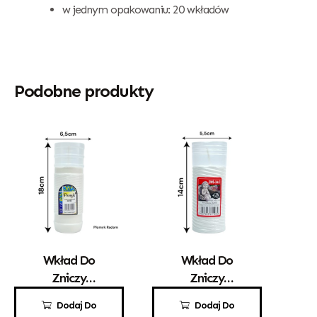
w jednym opakowaniu: 20 wkładów
Podobne produkty
Wkład Do
Wkład Do
Zniczy
Zniczy
Parafinowy
Parafinowy
4,50
zł
3,10
zł
Dodaj Do
Dodaj Do
Promyk 5
ZWŚ 3A/C