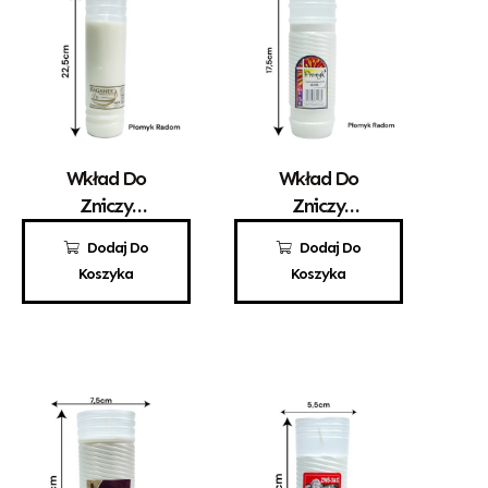
Wkład Do
Wkład Do
Zniczy
Zniczy
Parafinowy
Parafinowy
9,70
zł
3,50
zł
Dodaj Do
Dodaj Do
Kaganek 7
Promyk 3
Koszyka
Koszyka