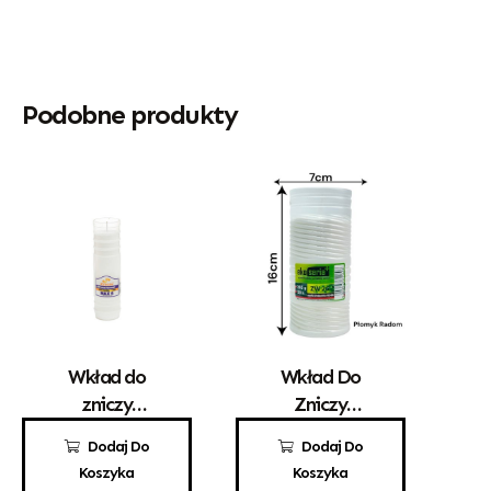
Podobne produkty
Wkład do
Wkład Do
zniczy
Zniczy
parafinowy
Parafinowy
6,60
zł
5,30
zł
Dodaj Do
Dodaj Do
Kerzen MAX 6
EKO ZW 26
Koszyka
Koszyka