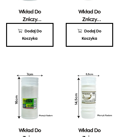
Wkład Do
Wkład Do
Zniczy
Zniczy
Parafinowy
Parafinowy
2,40
zł
2,45
zł
Dodaj Do
Dodaj Do
ZWŚ 2A/C
Promyk 1
Koszyka
Koszyka
Wkład Do
Wkład Do