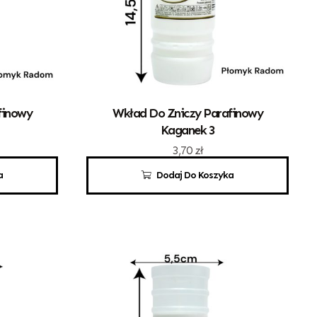
finowy
Wkład Do Zniczy Parafinowy
Kaganek 3
3,70
zł
a
Dodaj Do Koszyka