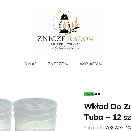
O NAS
ZNICZE
WKŁADY
NA STANIE
Wkład Do Zn
Tuba – 12 s
Kategoria:
WKŁADY DO