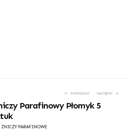
POPRZEDNI
NASTĘPNY
iczy Parafinowy Płomyk 5
ztuk
126,00
89,64
zł
zł
 ZNICZY PARAFINOWE