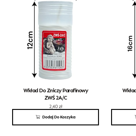
Wkład Do Zniczy Parafinowy
Wkład
ZWŚ 2A/C
2,40
zł
Dodaj Do Koszyka