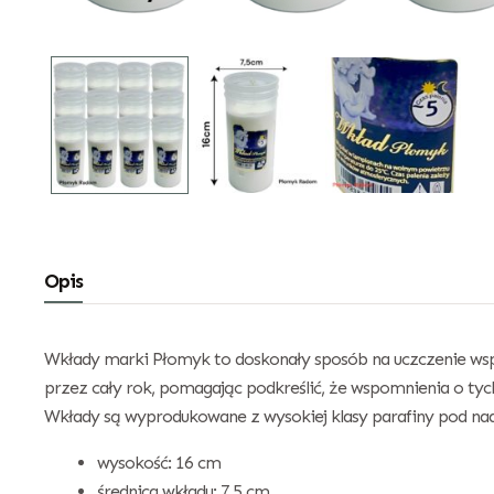
Opis
Wkłady marki Płomyk to doskonały sposób na uczczenie wspo
przez cały rok, pomagając podkreślić, że wspomnienia o tyc
Wkłady są wyprodukowane z wysokiej klasy parafiny pod nad
wysokość: 16 cm
średnica wkładu: 7,5 cm