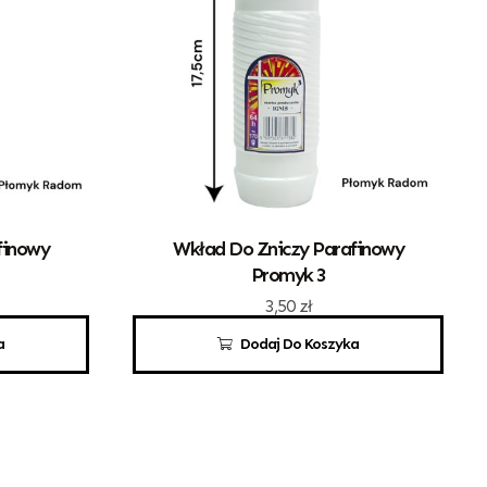
finowy
Wkład Do Zniczy Parafinowy
Promyk 3
3,50
zł
a
Dodaj Do Koszyka