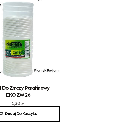
 Do Zniczy Parafinowy
EKO ZW 26
5,30
zł
Dodaj Do Koszyka