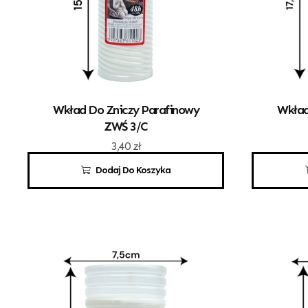
Wkład Do Zniczy Parafinowy
Wkład
ZWŚ 3/C
3,40
zł
Dodaj Do Koszyka