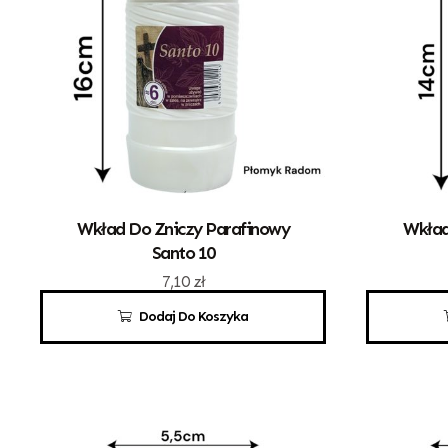
Wkład Do Zniczy Parafinowy
Wkład
Santo 10
7,10
zł
Dodaj Do Koszyka