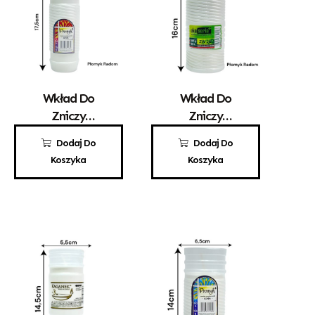
Wkład Do
Wkład Do
Zniczy
Zniczy
Parafinowy
Parafinowy
3,50
zł
5,30
zł
Dodaj Do
Dodaj Do
Promyk 3
EKO ZW 26
Koszyka
Koszyka