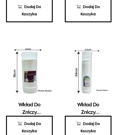
Parafinowy
Parafinowy
3,10
zł
4,75
zł
Dodaj Do
Dodaj Do
Kaganek 1,5
Kaganek 4
Koszyka
Koszyka
Wkład Do
Wkład Do
Zniczy
Zniczy
Parafinowy
Parafinowy
8,60
zł
6,20
zł
Dodaj Do
Dodaj Do
Santo 11
Promyk 6
Koszyka
Koszyka