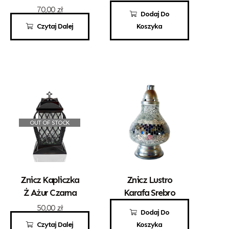
70,00
zł
70,00
zł
Dodaj Do
Czytaj Dalej
Koszyka
OUT OF STOCK
Znicz Kapliczka
Znicz Lustro
Ż Ażur Czarna
Karafa Srebro
50,00
zł
95,00
zł
Dodaj Do
Czytaj Dalej
Koszyka