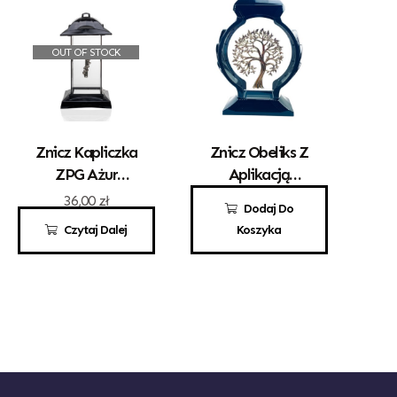
OUT OF STOCK
Znicz Kapliczka
Znicz Obeliks Z
ZPG Ażur
Aplikacją
Prosty Z
Drzewka
36,00
zł
100,00
zł
Dodaj Do
Krzyżykiem
Czytaj Dalej
Koszyka