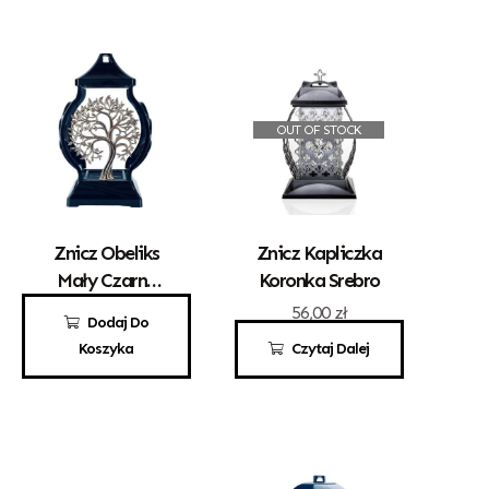
OUT OF STOCK
Znicz Obeliks
Znicz Kapliczka
Mały Czarny
Koronka Srebro
Drzewko
72,00
zł
56,00
zł
Dodaj Do
Koszyka
Czytaj Dalej