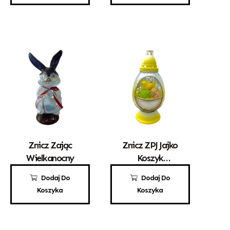
Znicz Zając
Znicz ZPJ Jajko
Wielkanocny
Koszyk
Wielkanoc
45,00
zł
28,00
zł
Dodaj Do
Dodaj Do
Koszyka
Koszyka