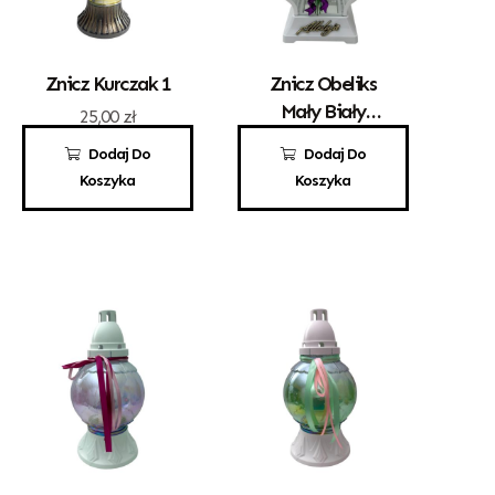
Znicz Kurczak 1
Znicz Obeliks
Mały Biały
25,00
zł
Alleluja
68,00
zł
Dodaj Do
Dodaj Do
Koszyka
Koszyka