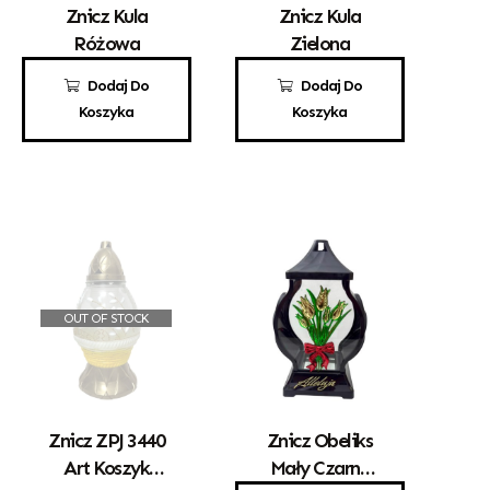
Znicz Kula
Znicz Kula
Różowa
Zielona
25,00
zł
25,00
zł
Dodaj Do
Dodaj Do
Koszyka
Koszyka
OUT OF STOCK
Znicz ZPJ 3440
Znicz Obeliks
Art Koszyk
Mały Czarny