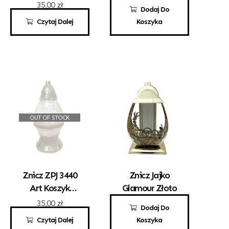
Żółty
Alleluja
35,00
zł
68,00
zł
Dodaj Do
Czytaj Dalej
Koszyka
OUT OF STOCK
Znicz ZPJ 3440
Znicz Jajko
Art Koszyk
Glamour Złoto
Brązowy
35,00
zł
89,00
zł
Dodaj Do
Czytaj Dalej
Koszyka