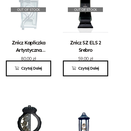
OUT OF STOCK
OUT OF STOCK
Znicz Kapliczka
Znicz SZ ELS 2
Artystyczna
Srebro
Kwadrat Z
80,00
zł
59,00
zł
Sercem Białe
Czytaj Dalej
Czytaj Dalej