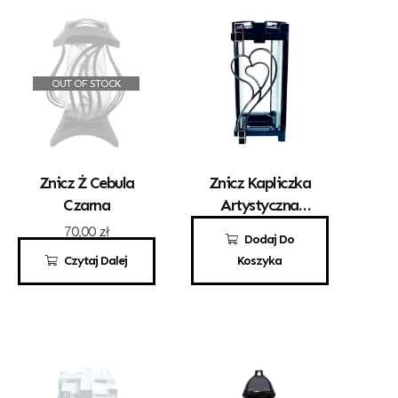
OUT OF STOCK
Znicz Ż Cebula
Znicz Kapliczka
Czarna
Artystyczna
Kwadrat Z
70,00
zł
80,00
zł
Dodaj Do
Sercem Złoto
Czytaj Dalej
Koszyka