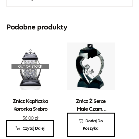
Podobne produkty
OUT OF STOCK
Znicz Kapliczka
Znicz Ż Serce
Koronka Srebro
Małe Czarne
Srebrna Róża
56,00
zł
69,00
zł
Dodaj Do
Czytaj Dalej
Koszyka