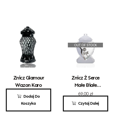
OUT OF STOCK
Znicz Glamour
Znicz Ż Serce
Wazon Karo
Małe Białe
Złota Róża
50,00
zł
69,00
zł
Dodaj Do
Koszyka
Czytaj Dalej