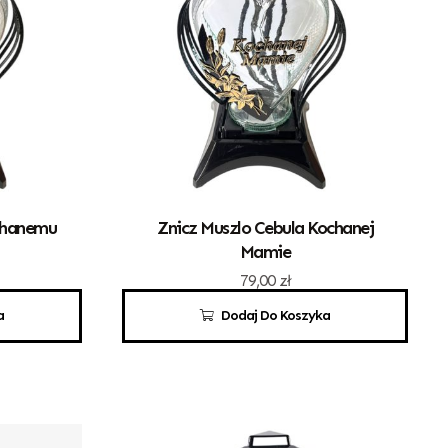
chanemu
Znicz Muszlo Cebula Kochanej
Mamie
79,00
zł
a
Dodaj Do Koszyka