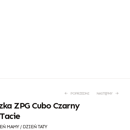
POPRZEDNI
NASTĘPNY
czka ZPG Cubo Czarny
Tacie
13,00
45,00
zł
zł
EŃ MAMY / DZIEŃ TATY