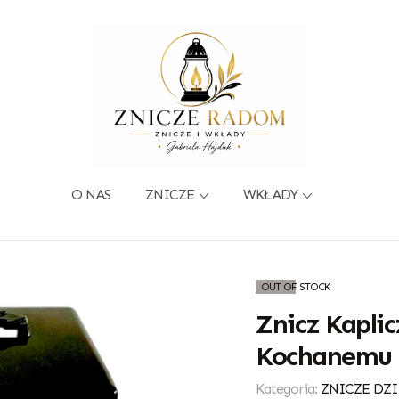
O NAS
ZNICZE
WKŁADY
OUT OF STOCK
Znicz Kapli
Kochanemu 
Kategoria:
ZNICZE DZI