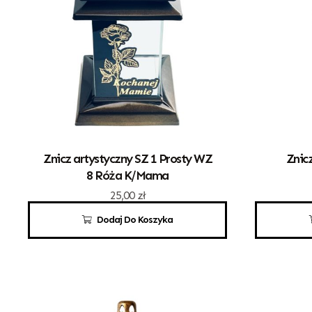
Znicz artystyczny SZ 1 Prosty WZ
Znic
8 Róża K/Mama
25,00
zł
Dodaj Do Koszyka