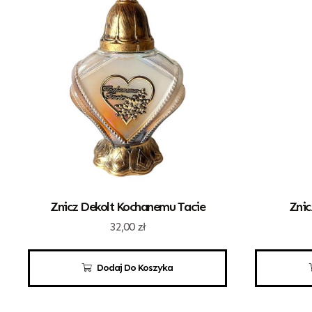
Znicz Dekolt Kochanemu Tacie
Znic
32,00
zł
Dodaj Do Koszyka