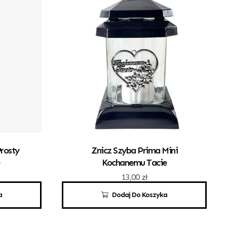
rosty
Znicz Szyba Prima Mini
Kochanemu Tacie
13,00
zł
a
Dodaj Do Koszyka