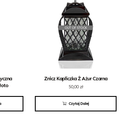
OUT OF STOCK
tyczna
Znicz Kapliczka Ż Ażur Czarna
łoto
50,00
zł
a
Czytaj Dalej