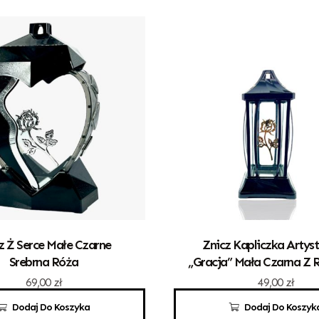
z Ż Serce Małe Czarne
Znicz Kapliczka Artys
Srebrna Róża
„Gracja” Mała Czarna Z 
69,00
zł
49,00
zł
Dodaj Do Koszyka
Dodaj Do Koszyk