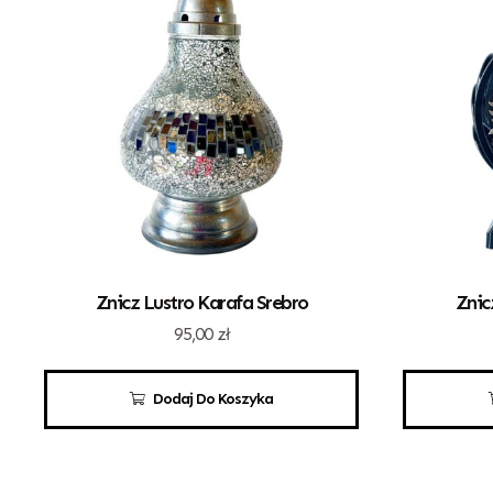
Znicz Lustro Karafa Srebro
Znic
95,00
zł
Dodaj Do Koszyka