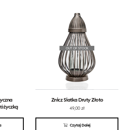
OUT OF STOCK
tyczna
Znicz Siatka Druty Złoto
Różyczką
49,00
zł
a
Czytaj Dalej