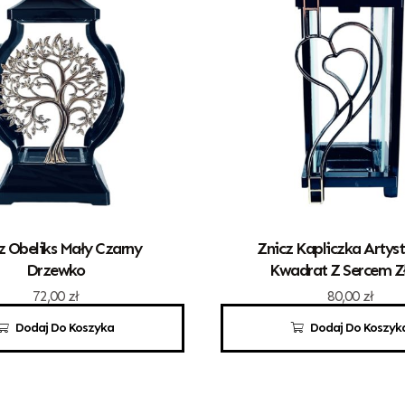
z Obeliks Mały Czarny
Znicz Kapliczka Artys
Drzewko
Kwadrat Z Sercem Z
72,00
zł
80,00
zł
Dodaj Do Koszyka
Dodaj Do Koszyk