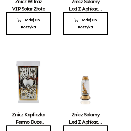
Znicz Witraż
Znicz Solarny
VIP Solar Złoto
Led Z Aplikacją
Krzyżyka Z-34
190,00
zł
32,00
zł
Dodaj Do
Dodaj Do
Koszyka
Koszyka
Znicz Kapliczka
Znicz Solarny
Fermo Duże
Led Z Aplikacją
Białe Front
Róży Złoto
125,00
zł
29,00
zł