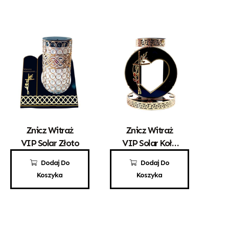
Znicz Witraż
Znicz Witraż
VIP Solar Złoto
VIP Solar Koło
Czarny
190,00
zł
220,00
zł
Dodaj Do
Dodaj Do
Koszyka
Koszyka