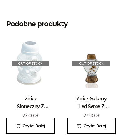
Podobne produkty
OUT OF STOCK
OUT OF STOCK
Znicz
Znicz Solarny
Słoneczny Z
Led Serce Z
Aplikacją
Aplikacją Róży
23,00
zł
27,00
zł
Aniołka
Złoto
Czytaj Dalej
Czytaj Dalej