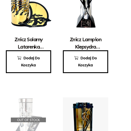
Znicz Solarny
Znicz Lampion
Latarenka
Klepsydra
Solarna Paris
Solarna Srebrna
125,00
zł
145,00
zł
Dodaj Do
Dodaj Do
Bonsai Złoto
Koszyka
Koszyka
OUT OF STOCK