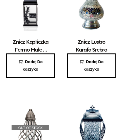
Znicz Kapliczka
Znicz Lustro
Fermo Małe Z
Karafa Srebro
Różą
55,00
zł
95,00
zł
Dodaj Do
Dodaj Do
Koszyka
Koszyka
OUT OF STOCK