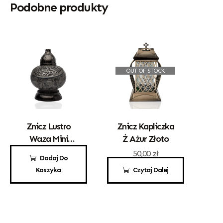
Podobne produkty
OUT OF STOCK
Znicz Lustro
Znicz Kapliczka
Waza Mini
Ż Ażur Złoto
Złoto – Czarna
121,00
zł
50,00
zł
Dodaj Do
Koszyka
Czytaj Dalej