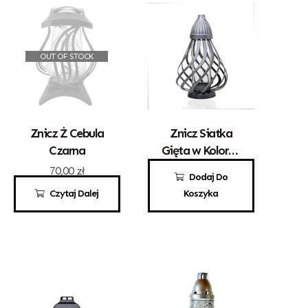
OUT OF STOCK
Znicz Ż Cebula
Znicz Siatka
Czarna
Gięta w Kolorze
Srebrnym
70,00
zł
49,00
zł
Dodaj Do
Czytaj Dalej
Koszyka