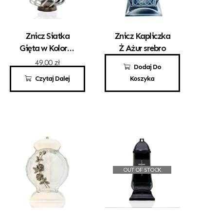
Znicz Siatka
Znicz Kapliczka
Gięta w Kolorze
Ż Ażur srebro
Złotym
49,00
zł
50,00
zł
Dodaj Do
Czytaj Dalej
Koszyka
OUT OF STOCK