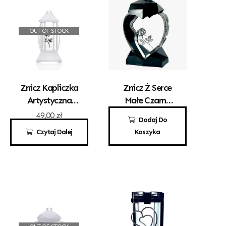
OUT OF STOCK
Znicz Kapliczka
Znicz Ż Serce
Artystyczna
Małe Czarne
„Gracja” Mała
Srebrna Róża
49,00
zł
69,00
zł
Dodaj Do
Biała Z
Czytaj Dalej
Koszyka
Różyczką