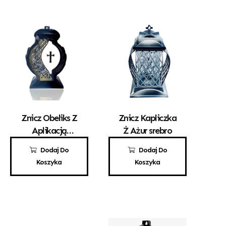
Znicz Obeliks Z
Znicz Kapliczka
Aplikacją
Ż Ażur srebro
Krzyża
100,00
zł
50,00
zł
Dodaj Do
Dodaj Do
Koszyka
Koszyka