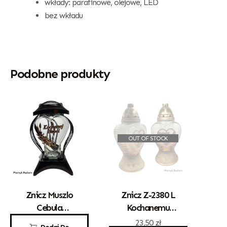
wkłady: parafinowe, olejowe, LED
bez wkładu
Podobne produkty
OUT OF STOCK
Znicz Muszlo
Znicz Z-2380 L
Cebula
Kochanemu
Kochanej Babci
Dziadkowi
79,00
zł
23,50
zł