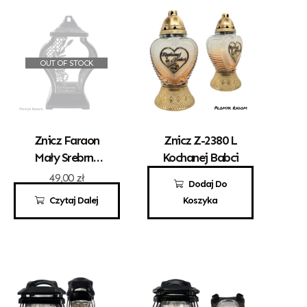
OUT OF STOCK
Znicz Faraon
Znicz Z-2380 L
Mały Srebrny
Kochanej Babci
Kochanemu
49,00
zł
23,50
zł
Dodaj Do
Dziadkowi
Czytaj Dalej
Koszyka