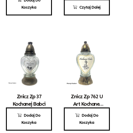
Dodaj Do
Koszyka
Czytaj Dalej
Znicz Zp 37
Znicz Zp 762 U
Kochanej Babci
Art Kochanej
Babci
9,50
zł
12,50
zł
Dodaj Do
Dodaj Do
Koszyka
Koszyka