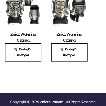
Znicz Walerina
Znicz Walerina
Czarna
Czarna
Kochanej Babci
Kochanemu
29,00
zł
29,00
zł
Dodaj Do
Dodaj Do
Dziadkowi
Koszyka
Koszyka
Copyright © 2026
Znicze Radom
. All Rights Reserved.