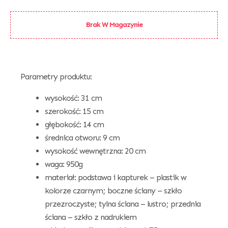
Brak W Magazynie
Parametry produktu:
wysokość: 31 cm
szerokość: 15 cm
głębokość: 14 cm
średnica otworu: 9 cm
wysokość wewnętrzna: 20 cm
waga: 950g
materiał: podstawa i kapturek – plastik w
kolorze czarnym; boczne ściany – szkło
przezroczyste; tylna ściana – lustro; przednia
ściana – szkło z nadrukiem