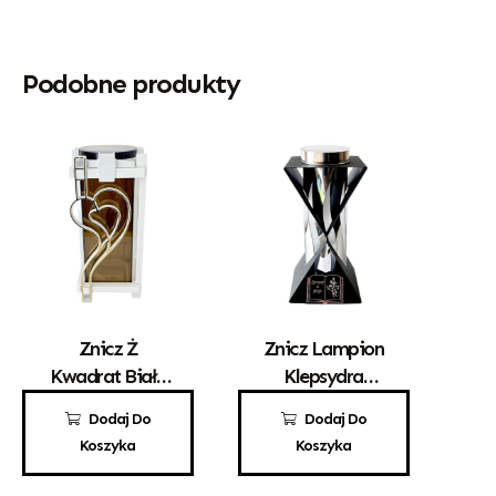
Podobne produkty
Znicz Ż
Znicz Lampion
Kwadrat Białe
Klepsydra
Serce Złoto
Solarna Srebrna
155,00
zł
145,00
zł
Dodaj Do
Dodaj Do
Solar
Koszyka
Koszyka