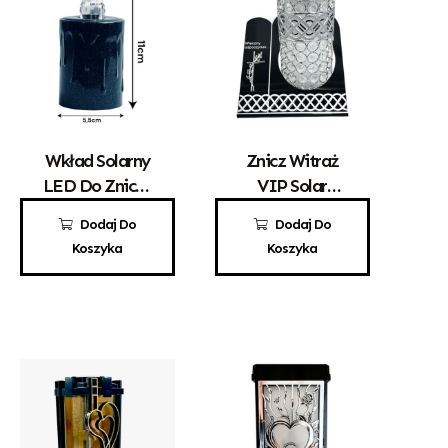
Wkład Solarny
Znicz Witraż
LED Do Zniczy
VIP Solar
Biały
Srebro
15,00
zł
190,00
zł
Dodaj Do
Dodaj Do
Koszyka
Koszyka