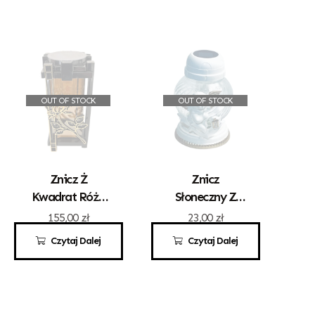
OUT OF STOCK
OUT OF STOCK
Znicz Ż
Znicz
Kwadrat Róża
Słoneczny Z
Złoto Solar
Aplikacją
155,00
zł
23,00
zł
Aniołka
Czytaj Dalej
Czytaj Dalej