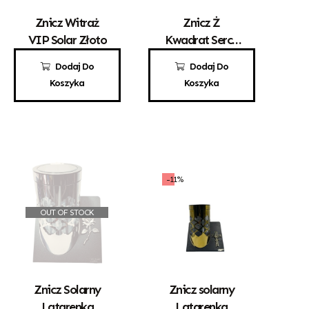
Znicz Witraż
Znicz Ż
VIP Solar Złoto
Kwadrat Serce
Złoto Solar
190,00
zł
155,00
zł
Dodaj Do
Dodaj Do
Koszyka
Koszyka
-11%
OUT OF STOCK
Znicz Solarny
Znicz solarny
Latarenka
Latarenka