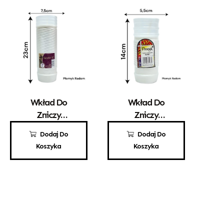
Wkład Do
Wkład Do
Zniczy
Zniczy
Parafinowy
Parafinowy
10,80
zł
2,80
zł
Dodaj Do
Dodaj Do
Santo 12
Promyk 2
Koszyka
Koszyka