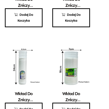
Zniczy
Zniczy
Parafinowy
Parafinowy
3,90
zł
6,50
zł
Dodaj Do
Dodaj Do
Santo 2
Kaganek 5
Koszyka
Koszyka
Wkład Do
Wkład Do
Zniczy
Zniczy
Parafinowy
Parafinowy
6,20
zł
5,30
zł