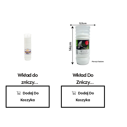
Wkład do
Wkład Do
zniczy
Zniczy
parafinowy
Parafinowy
6,60
zł
2,70
zł
Dodaj Do
Dodaj Do
Kerzen MAX 6
Aura A2
Koszyka
Koszyka