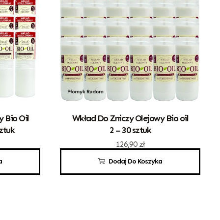
 Bio Oil
Wkład Do Zniczy Olejowy Bio oil
ztuk
2 – 30 sztuk
126,90
zł
a
Dodaj Do Koszyka