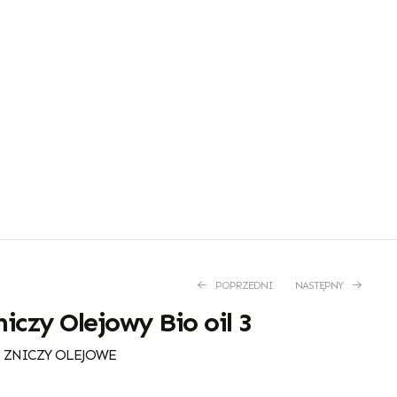
POPRZEDNI
NASTĘPNY
iczy Olejowy Bio oil 3
 ZNICZY OLEJOWE
4,70
6,30
zł
zł