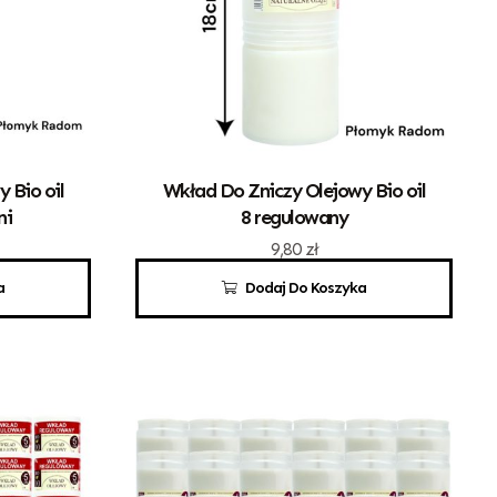
 Bio oil
Wkład Do Zniczy Olejowy Bio oil
ni
8 regulowany
9,80
zł
a
Dodaj Do Koszyka