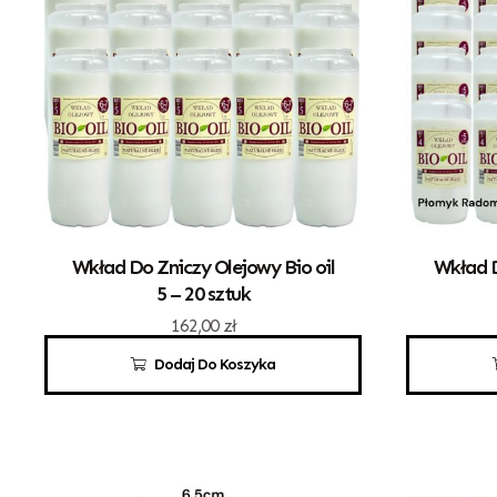
Wkład Do Zniczy Olejowy Bio oil
Wkład D
5 – 20 sztuk
162,00
zł
Dodaj Do Koszyka