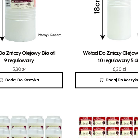
o Zniczy Olejowy Bio oil
Wkład Do Zniczy Olejowy
9 regulowany
10 regulowany 5 d
5,30
zł
6,30
zł
Dodaj Do Koszyka
Dodaj Do Koszyk