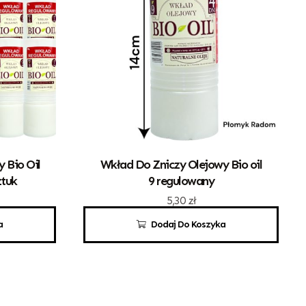
 Bio Oil
Wkład Do Zniczy Olejowy Bio oil
ztuk
9 regulowany
5,30
zł
a
Dodaj Do Koszyka