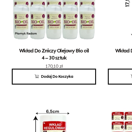
Wkład Do Zniczy Olejowy Bio oil
Wkład D
4 – 30 sztuk
170,10
zł
Dodaj Do Koszyka