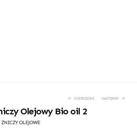
POPRZEDNI
NASTĘPNY
iczy Olejowy Bio oil 2
 ZNICZY OLEJOWE
6,60
5,70
zł
zł