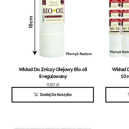
Wkład Do Zniczy Olejowy Bio oil
Wkład D
8 regulowany
10 
9,80
zł
Dodaj Do Koszyka