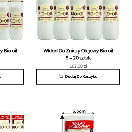
 Bio oil
Wkład Do Zniczy Olejowy Bio oil
5 – 20 sztuk
162,00
zł
a
Dodaj Do Koszyka