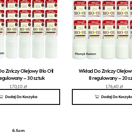
o Zniczy Olejowy Bio Oil
Wkład Do Zniczy Olejowy
regulowany – 30 sztuk
8 regulowany – 20 s
170,10
zł
176,40
zł
Dodaj Do Koszyka
Dodaj Do Koszyk