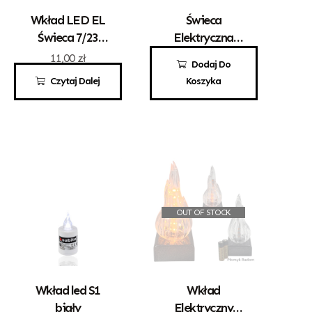
Wkład LED EL
Świeca
Świeca 7/23
Elektryczna
Zmieniająca
Led Tuba
11,00
zł
10,00
zł
Dodaj Do
Barwa
Drucik Z
Czytaj Dalej
Koszyka
Efektem
Płomienia Mały
OUT OF STOCK
Wkład led S1
Wkład
biały
Elektryczny