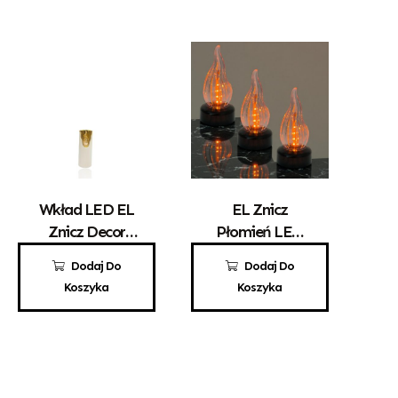
Wkład LED EL
EL Znicz
Znicz Decor
Płomień LED
344 Biały
1021
7,00
zł
15,00
zł
Dodaj Do
Dodaj Do
Koszyka
Koszyka