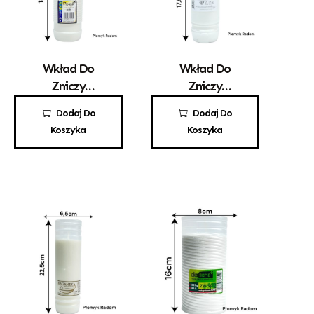
Wkład Do
Wkład Do
Zniczy
Zniczy
Parafinowy
Parafinowy
4,50
zł
3,40
zł
Dodaj Do
Dodaj Do
Promyk 5
Aura A3
Koszyka
Koszyka