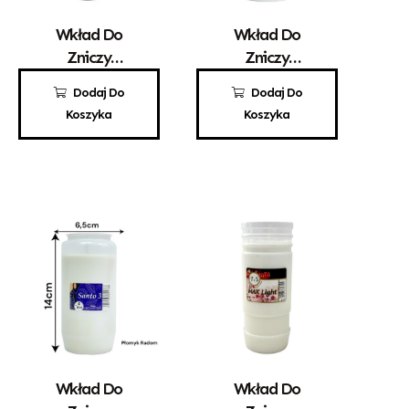
Wkład Do
Wkład Do
Zniczy
Zniczy
Parafinowy
Parafinowy
9,70
zł
6,60
zł
Dodaj Do
Dodaj Do
Kaganek 7
EKO ZW 30
Koszyka
Koszyka
Wkład Do
Wkład Do