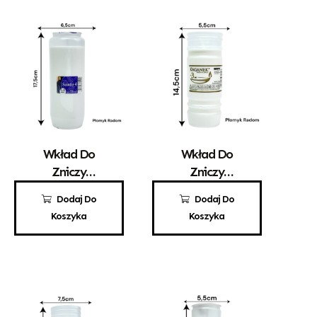
Wkład Do
Wkład Do
Zniczy
Zniczy
Parafinowy
Parafinowy
8,30
zł
3,70
zł
Dodaj Do
Dodaj Do
Santo 4
Kaganek 3
Koszyka
Koszyka