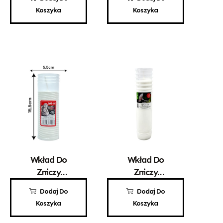
Santo 3
Aura A2
Koszyka
Koszyka
Wkład Do
Wkład Do
Zniczy
Zniczy
Parafinowy
Parafinowy
3,40
zł
5,20
zł
Dodaj Do
Dodaj Do
ZWŚ 3/C
Aura A5
Koszyka
Koszyka