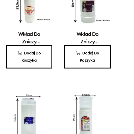
Wkład Do
Wkład Do
Zniczy
Zniczy
Parafinowy
Parafinowy
8,80
zł
8,60
zł
Dodaj Do
Dodaj Do
Kerzen WAX 7
Santo 11
Koszyka
Koszyka