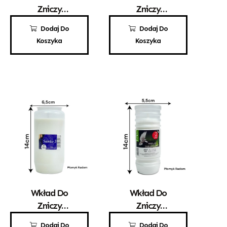
Zniczy
Zniczy
Parafinowy
Parafinowy
3,10
zł
2,45
zł
Dodaj Do
Dodaj Do
Kaganek 1,5
Promyk 1
Koszyka
Koszyka
Wkład Do
Wkład Do
Zniczy
Zniczy
Parafinowy
Parafinowy
5,10
zł
2,70
zł
Dodaj Do
Dodaj Do