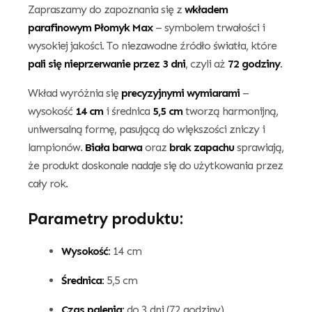
Zapraszamy do zapoznania się z
wkładem
parafinowym Płomyk Max
– symbolem trwałości i
wysokiej jakości. To niezawodne źródło światła, które
pali się nieprzerwanie przez 3 dni
, czyli aż
72 godziny
.
Wkład wyróżnia się
precyzyjnymi wymiarami
–
wysokość
14 cm
i średnica
5,5 cm
tworzą harmonijną,
uniwersalną formę, pasującą do większości zniczy i
lampionów.
Biała barwa
oraz
brak zapachu
sprawiają,
że produkt doskonale nadaje się do użytkowania przez
cały rok.
Parametry produktu:
Wysokość:
14 cm
Średnica:
5,5 cm
Czas palenia:
do 3 dni (72 godziny)