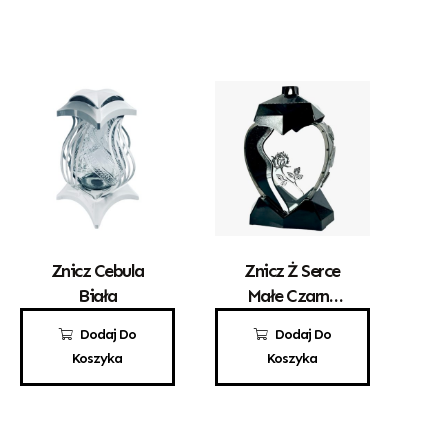
Znicz Cebula
Znicz Ż Serce
Biała
Małe Czarne
Srebrna Róża
70,00
zł
69,00
zł
Dodaj Do
Dodaj Do
Koszyka
Koszyka