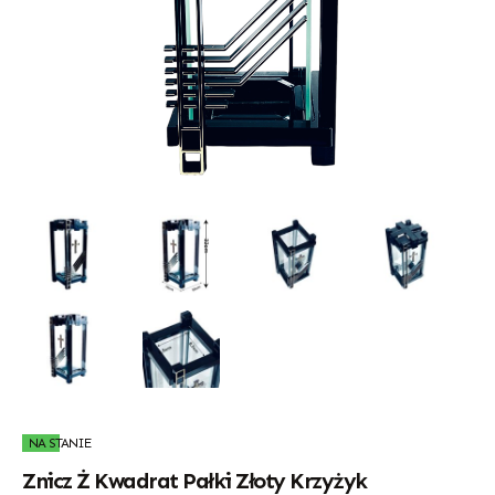
NA STANIE
Znicz Ż Kwadrat Pałki Złoty Krzyżyk