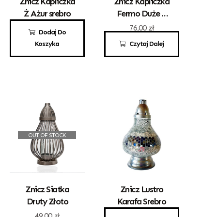
Znicz Kapliczka
Znicz Kapliczka
Ż Ażur srebro
Fermo Duże Z
Różą
50,00
zł
76,00
zł
Dodaj Do
Koszyka
Czytaj Dalej
OUT OF STOCK
Znicz Siatka
Znicz Lustro
Druty Złoto
Karafa Srebro
49,00
zł
95,00
zł