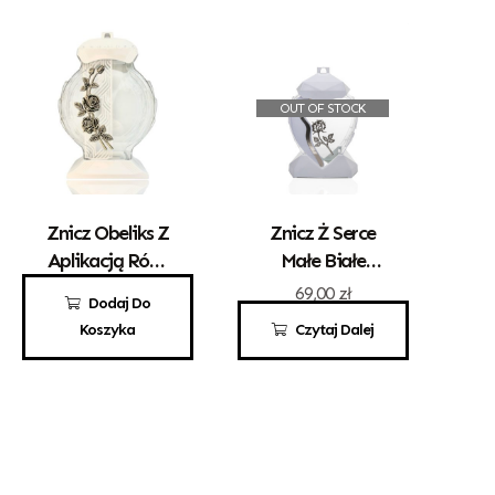
OUT OF STOCK
Znicz Obeliks Z
Znicz Ż Serce
Aplikacją Róży
Małe Białe
Biały
Złota Róża
110,00
zł
69,00
zł
Dodaj Do
Koszyka
Czytaj Dalej