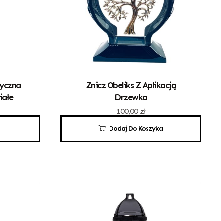
tyczna
Znicz Obeliks Z Aplikacją
iałe
Drzewka
100,00
zł
Dodaj Do Koszyka