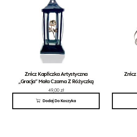
Znicz Kapliczka Artystyczna
Znicz
„Gracja” Mała Czarna Z Różyczką
49,00
zł
Dodaj Do Koszyka