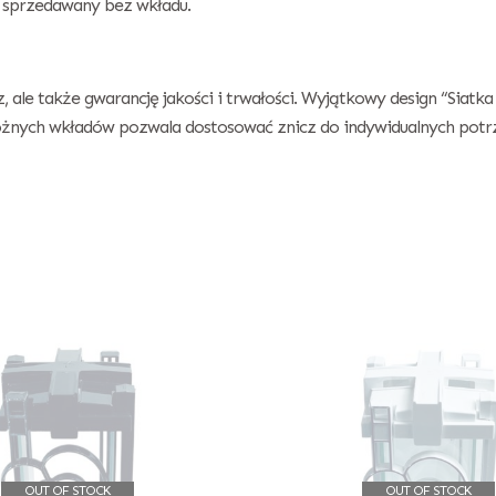
t sprzedawany bez wkładu.
, ale także gwarancję jakości i trwałości. Wyjątkowy design “Siatka
różnych wkładów pozwala dostosować znicz do indywidualnych potr
OUT OF STOCK
OUT OF STOCK