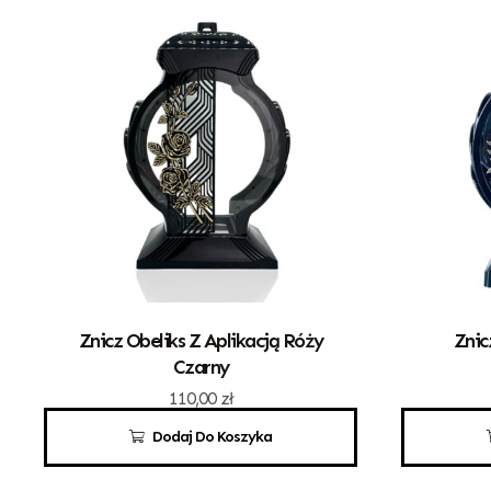
Znicz Obeliks Z Aplikacją Róży
Znic
Czarny
110,00
zł
Dodaj Do Koszyka