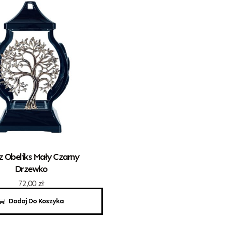
z Obeliks Mały Czarny
Drzewko
72,00
zł
Dodaj Do Koszyka