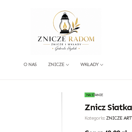
O NAS
ZNICZE
WKŁADY
NA STANIE
Znicz Siatk
Kategoria:
ZNICZE ART