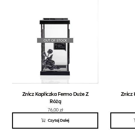
OUT OF STOCK
Znicz Kapliczka Fermo Duże Z
Znicz 
Różą
76,00
zł
Czytaj Dalej