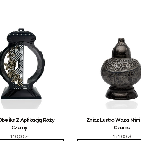
Obeliks Z Aplikacją Róży
Znicz Lustro Waza Mini 
Czarny
Czarna
110,00
zł
121,00
zł