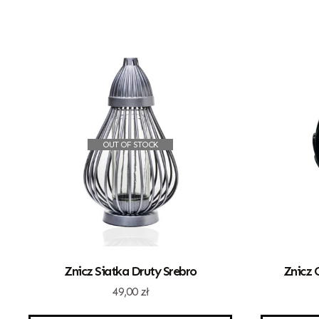
OUT OF STOCK
Znicz Siatka Druty Srebro
Znicz 
49,00
zł