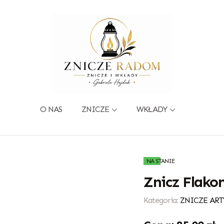
O NAS
ZNICZE
WKŁADY
NA STANIE
Znicz Flako
Kategoria:
ZNICZE ART