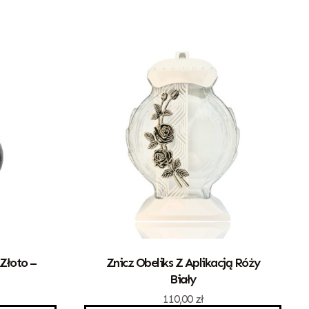
Złoto –
Znicz Obeliks Z Aplikacją Róży
Biały
110,00
zł