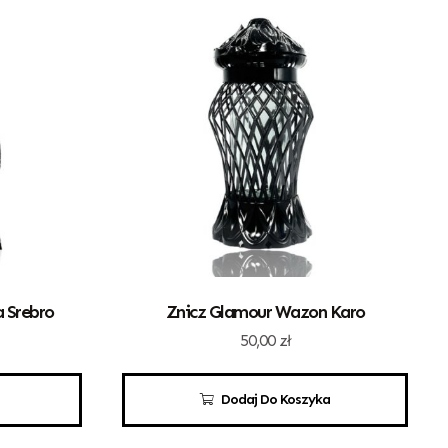
a Srebro
Znicz Glamour Wazon Karo
50,00
zł
Dodaj Do Koszyka