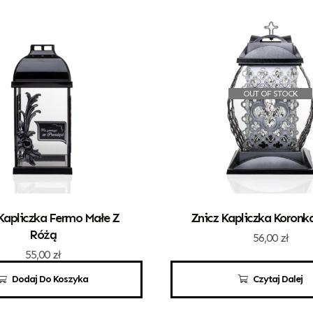
OUT OF STOCK
Kapliczka Fermo Małe Z
Znicz Kapliczka Koronk
Różą
56,00
zł
55,00
zł
Dodaj Do Koszyka
Czytaj Dalej