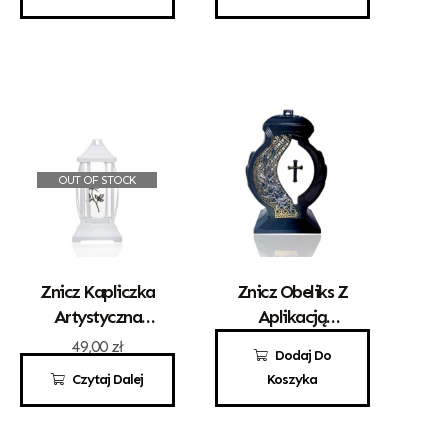
OUT OF STOCK
Znicz Kapliczka
Znicz Obeliks Z
Artystyczna
Aplikacją
„Gracja” Mała
Krzyża
49,00
zł
100,00
zł
Dodaj Do
Biała Z
Czytaj Dalej
Koszyka
Różyczką