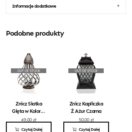
Informacje dodatkowe
Podobne produkty
OUT OF STOCK
OUT OF STOCK
Znicz Siatka
Znicz Kapliczka
Gięta w Kolorze
Ż Ażur Czarna
Złotym
49,00
zł
50,00
zł
Czytaj Dalej
Czytaj Dalej