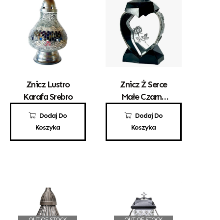
Znicz Lustro
Znicz Ż Serce
Karafa Srebro
Małe Czarne
Srebrna Róża
95,00
zł
69,00
zł
Dodaj Do
Dodaj Do
Koszyka
Koszyka
OUT OF STOCK
OUT OF STOCK