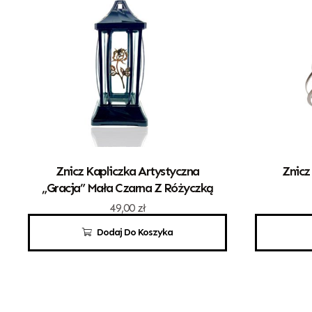
Znicz Kapliczka Artystyczna
Znicz
„Gracja” Mała Czarna Z Różyczką
49,00
zł
Dodaj Do Koszyka