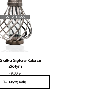
OUT OF STOCK
 Siatka Gięta w Kolorze
Złotym
49,00
zł
Czytaj Dalej