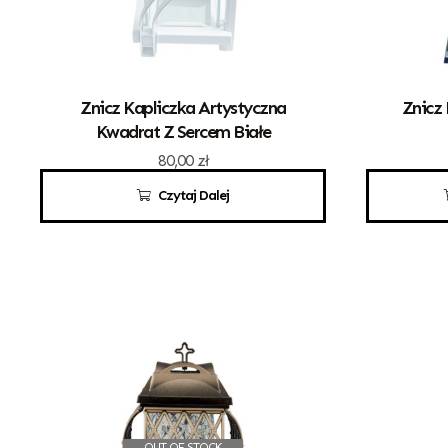
Znicz Kapliczka Artystyczna
Znicz 
Kwadrat Z Sercem Białe
80,00
zł
Czytaj Dalej
OUT OF STOCK