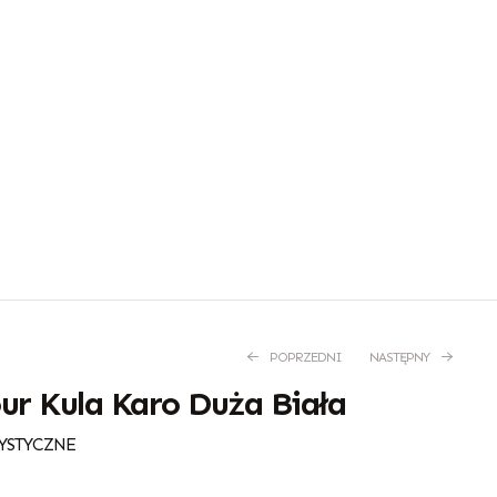
POPRZEDNI
NASTĘPNY
ur Kula Karo Duża Biała
YSTYCZNE
80,00
67,00
zł
zł