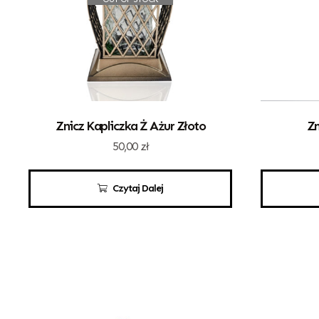
Znicz Kapliczka Ż Ażur Złoto
Zn
50,00
zł
Czytaj Dalej