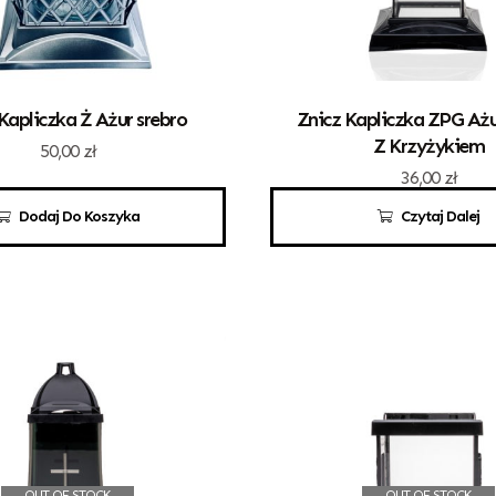
Kapliczka Ż Ażur srebro
Znicz Kapliczka ZPG Ażu
Z Krzyżykiem
50,00
zł
36,00
zł
Dodaj Do Koszyka
Czytaj Dalej
OUT OF STOCK
OUT OF STOCK