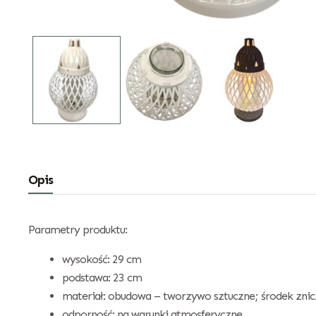
Opis
Parametry produktu:
wysokość: 29 cm
podstawa: 23 cm
materiał: obudowa – tworzywo sztuczne; środek znic
odporność: na warunki atmosferyczne