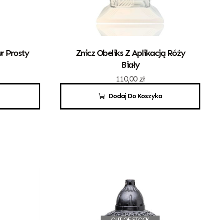
r Prosty
Znicz Obeliks Z Aplikacją Róży
Biały
110,00
zł
Dodaj Do Koszyka
OUT OF STOCK