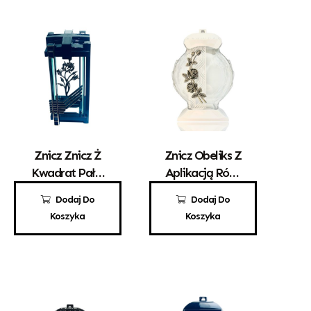
Znicz Znicz Ż
Znicz Obeliks Z
Kwadrat Pałki
Aplikacją Róży
Złota Róża
Biały
90,00
zł
110,00
zł
Dodaj Do
Dodaj Do
Koszyka
Koszyka