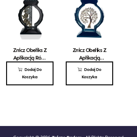
Znicz Obeliks Z
Znicz Obeliks Z
Aplikacją Róży
Aplikacją
Czarny
Drzewka
110,00
zł
100,00
zł
Dodaj Do
Dodaj Do
Koszyka
Koszyka