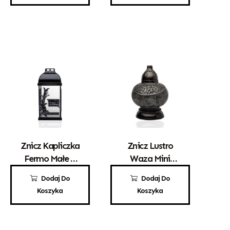
Znicz Kapliczka
Znicz Lustro
Fermo Małe Z
Waza Mini
Różą
Złoto – Czarna
55,00
zł
121,00
zł
Dodaj Do
Dodaj Do
Koszyka
Koszyka