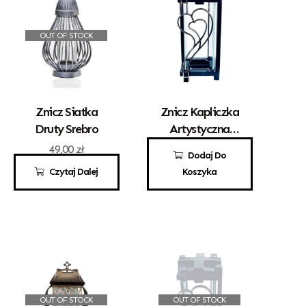
OUT OF STOCK
Znicz Siatka
Znicz Kapliczka
Druty Srebro
Artystyczna
Kwadrat Z
49,00
zł
80,00
zł
Dodaj Do
Sercem Złoto
Czytaj Dalej
Koszyka
OUT OF STOCK
OUT OF STOCK