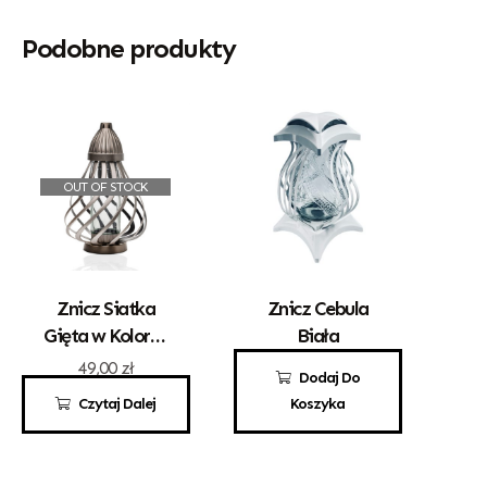
Podobne produkty
OUT OF STOCK
Znicz Siatka
Znicz Cebula
Gięta w Kolorze
Biała
Złotym
49,00
zł
70,00
zł
Dodaj Do
Czytaj Dalej
Koszyka