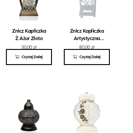
Znicz Kapliczka
Znicz Kapliczka
Ż Ażur Złoto
Artystyczna
Kwadrat Z
50,00
zł
80,00
zł
Sercem Srebro
Czytaj Dalej
Czytaj Dalej