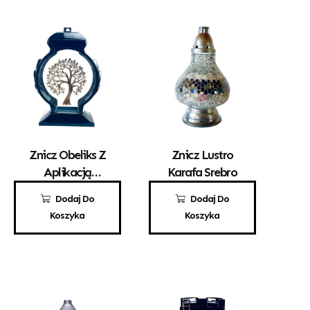
Znicz Obeliks Z
Znicz Lustro
Aplikacją
Karafa Srebro
Drzewka
100,00
zł
95,00
zł
Dodaj Do
Dodaj Do
Koszyka
Koszyka