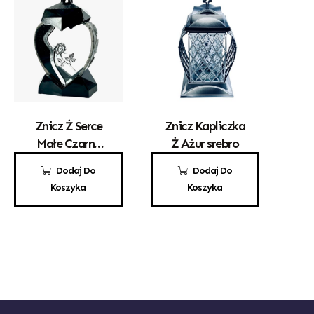
Znicz Ż Serce
Znicz Kapliczka
Małe Czarne
Ż Ażur srebro
Srebrna Róża
69,00
zł
50,00
zł
Dodaj Do
Dodaj Do
Koszyka
Koszyka