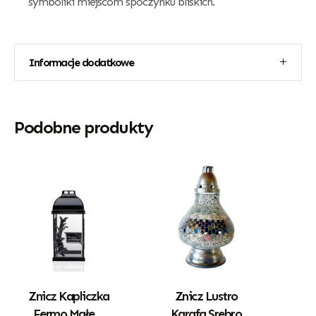
symboliki miejscom spoczynku bliskich.
Informacje dodatkowe
Podobne produkty
Znicz Kapliczka
Znicz Lustro
Fermo Małe Z
Karafa Srebro