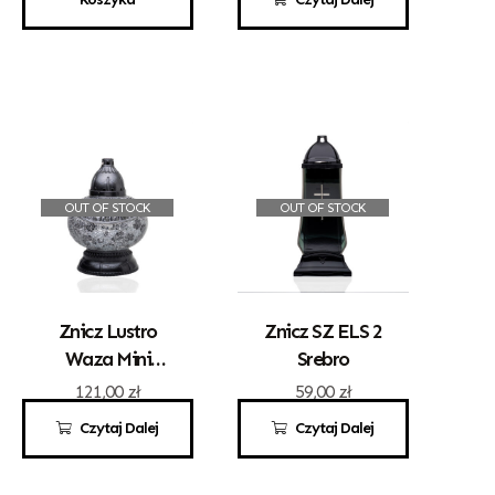
OUT OF STOCK
OUT OF STOCK
Znicz Lustro
Znicz SZ ELS 2
Waza Mini
Srebro
Srebrna
121,00
zł
59,00
zł
Czytaj Dalej
Czytaj Dalej