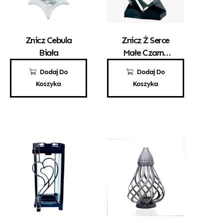
Znicz Cebula
Znicz Ż Serce
Biała
Małe Czarne
Srebrna Róża
70,00
zł
69,00
zł
Dodaj Do
Dodaj Do
Koszyka
Koszyka