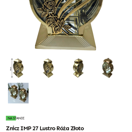
NA STANIE
Znicz IMP 27 Lustro Róża Złoto