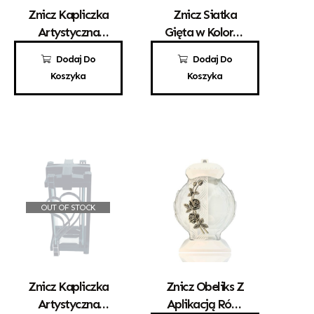
Znicz Kapliczka
Znicz Siatka
Artystyczna
Gięta w Kolorze
Kwadrat Z
Srebrnym
80,00
zł
49,00
zł
Dodaj Do
Dodaj Do
Sercem Złoto
Koszyka
Koszyka
OUT OF STOCK
Znicz Kapliczka
Znicz Obeliks Z
Artystyczna
Aplikacją Róży