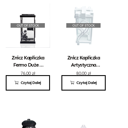
OUT OF STOCK
OUT OF STOCK
Znicz Kapliczka
Znicz Kapliczka
Fermo Duże Z
Artystyczna
Różą
Kwadrat Z
76,00
zł
80,00
zł
Sercem Białe
Czytaj Dalej
Czytaj Dalej