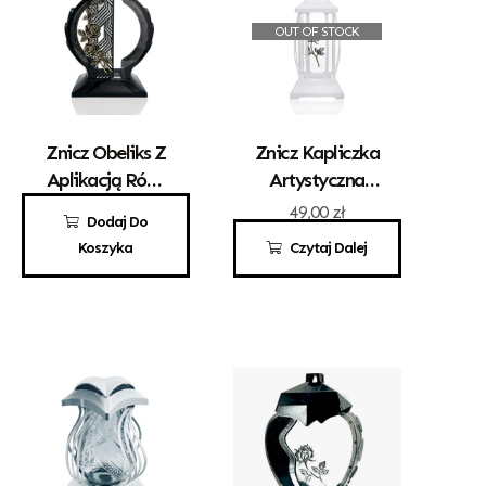
OUT OF STOCK
Znicz Obeliks Z
Znicz Kapliczka
Aplikacją Róży
Artystyczna
Czarny
„Gracja” Mała
110,00
zł
49,00
zł
Dodaj Do
Biała Z
Koszyka
Czytaj Dalej
Różyczką