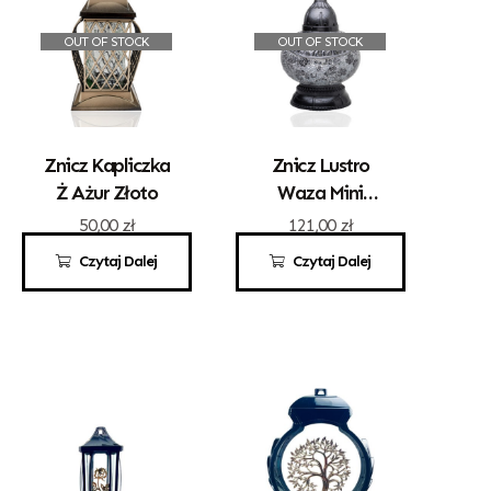
OUT OF STOCK
OUT OF STOCK
Znicz Kapliczka
Znicz Lustro
Ż Ażur Złoto
Waza Mini
Srebrna
50,00
zł
121,00
zł
Czytaj Dalej
Czytaj Dalej