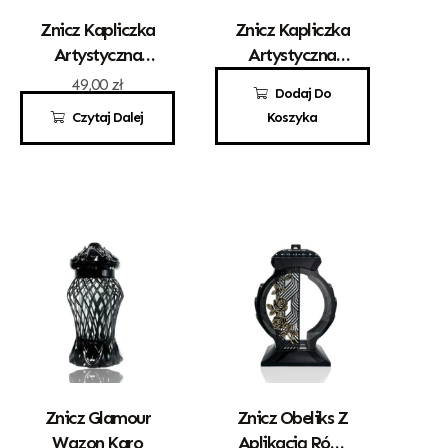
Znicz Kapliczka
Znicz Kapliczka
Artystyczna
Artystyczna
„Gracja” Mała
Kwadrat Z
49,00
zł
80,00
zł
Dodaj Do
Biała Z
Sercem Złoto
Czytaj Dalej
Koszyka
Różyczką
Znicz Glamour
Znicz Obeliks Z
Wazon Karo
Aplikacją Róży