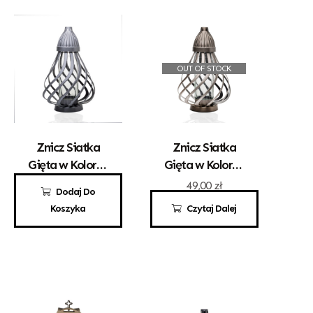
OUT OF STOCK
Znicz Siatka
Znicz Siatka
Gięta w Kolorze
Gięta w Kolorze
Srebrnym
Złotym
49,00
zł
49,00
zł
Dodaj Do
Koszyka
Czytaj Dalej