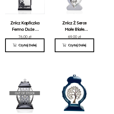
Znicz Kapliczka
Znicz Ż Serce
Fermo Duże Z
Małe Białe
Różą
Złota Róża
76,00
zł
69,00
zł
Czytaj Dalej
Czytaj Dalej
OUT OF STOCK