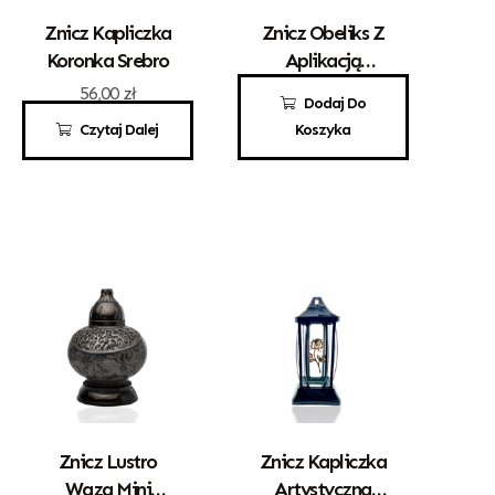
Znicz Kapliczka
Znicz Obeliks Z
Koronka Srebro
Aplikacją
Drzewka
56,00
zł
100,00
zł
Dodaj Do
Czytaj Dalej
Koszyka
Znicz Lustro
Znicz Kapliczka
Waza Mini
Artystyczna