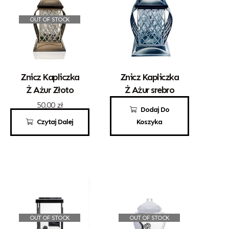
OUT OF STOCK
Znicz Kapliczka
Znicz Kapliczka
Ż Ażur Złoto
Ż Ażur srebro
50,00
zł
50,00
zł
Dodaj Do
Czytaj Dalej
Koszyka
OUT OF STOCK
OUT OF STOCK