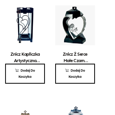
Znicz Kapliczka
Znicz Ż Serce
Artystyczna
Małe Czarne
Kwadrat Z
Srebrna Róża
80,00
zł
69,00
zł
Dodaj Do
Dodaj Do
Sercem Złoto
Koszyka
Koszyka