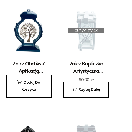
OUT OF STOCK
Znicz Obeliks Z
Znicz Kapliczka
Aplikacją
Artystyczna
Drzewka
Kwadrat Z
100,00
zł
80,00
zł
Dodaj Do
Sercem Białe
Koszyka
Czytaj Dalej