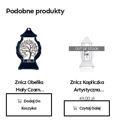
Podobne produkty
OUT OF STOCK
Znicz Obeliks
Znicz Kapliczka
Mały Czarny
Artystyczna
Drzewko
„Gracja” Mała
72,00
zł
49,00
zł
Dodaj Do
Biała Z
Koszyka
Czytaj Dalej
Różyczką