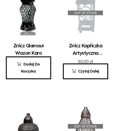
OUT OF STOCK
Znicz Glamour
Znicz Kapliczka
Wazon Karo
Artystyczna
Kwadrat Z
50,00
zł
80,00
zł
Dodaj Do
Sercem Srebro
Koszyka
Czytaj Dalej
OUT OF STOCK