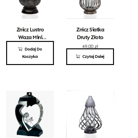
Znicz Lustro
Znicz Siatka
Waza Mini
Druty Złoto
Złoto – Czarna
121,00
zł
49,00
zł
Dodaj Do
Koszyka
Czytaj Dalej