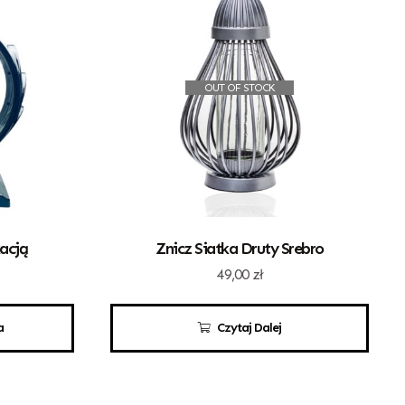
OUT OF STOCK
kacją
Znicz Siatka Druty Srebro
49,00
zł
a
Czytaj Dalej