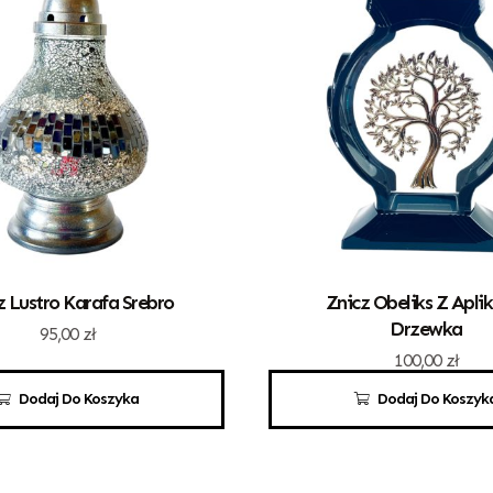
z Lustro Karafa Srebro
Znicz Obeliks Z Apli
Drzewka
95,00
zł
100,00
zł
Dodaj Do Koszyka
Dodaj Do Koszyk