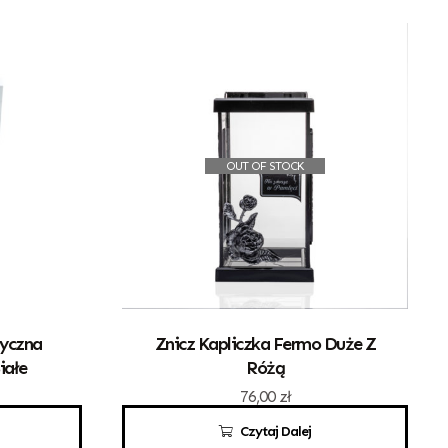
OUT OF STOCK
tyczna
Znicz Kapliczka Fermo Duże Z
iałe
Różą
76,00
zł
Czytaj Dalej