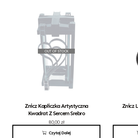
OUT OF STOCK
Znicz Kapliczka Artystyczna
Znicz 
Kwadrat Z Sercem Srebro
80,00
zł
Czytaj Dalej