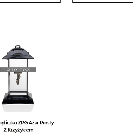
OUT OF STOCK
apliczka ZPG Ażur Prosty
Z Krzyżykiem