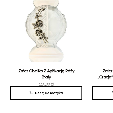
Znicz Obeliks Z Aplikacją Róży
Znicz
Biały
„Gracja
110,00
zł
Dodaj Do Koszyka