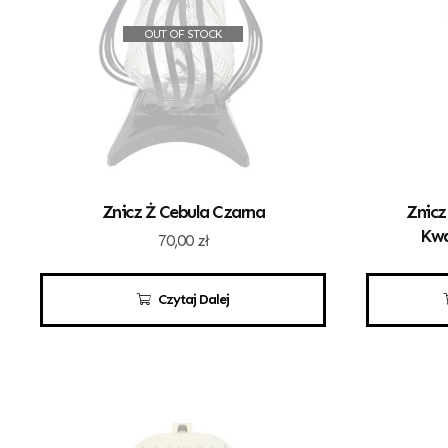
OUT OF STOCK
Znicz Ż Cebula Czarna
Znicz
Kwa
70,00
zł
Czytaj Dalej