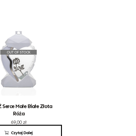
OUT OF STOCK
Ż Serce Małe Białe Złota
Róża
69,00
zł
Czytaj Dalej