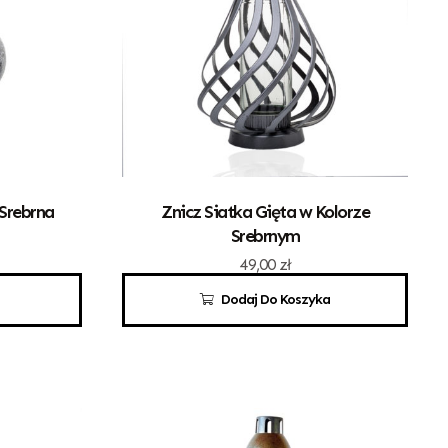
 Srebrna
Znicz Siatka Gięta w Kolorze
Srebrnym
49,00
zł
Dodaj Do Koszyka