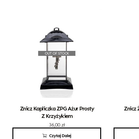
OUT OF STOCK
Znicz Kapliczka ZPG Ażur Prosty
Znicz 
Z Krzyżykiem
36,00
zł
Czytaj Dalej