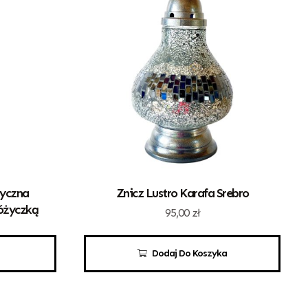
tyczna
Znicz Lustro Karafa Srebro
Różyczką
95,00
zł
Dodaj Do Koszyka