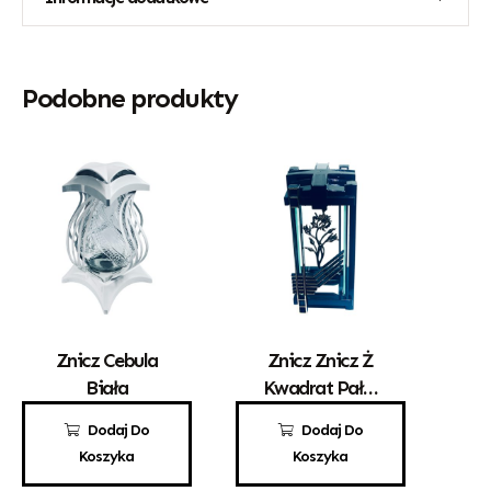
Podobne produkty
Znicz Cebula
Znicz Znicz Ż
Biała
Kwadrat Pałki
Złota Róża
70,00
zł
90,00
zł
Dodaj Do
Dodaj Do
Koszyka
Koszyka