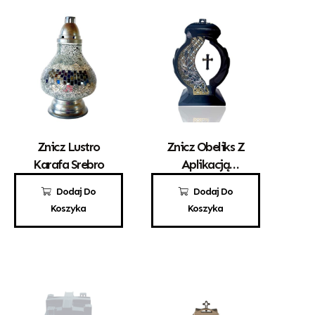
Znicz Lustro
Znicz Obeliks Z
Karafa Srebro
Aplikacją
Krzyża
95,00
zł
100,00
zł
Dodaj Do
Dodaj Do
Koszyka
Koszyka