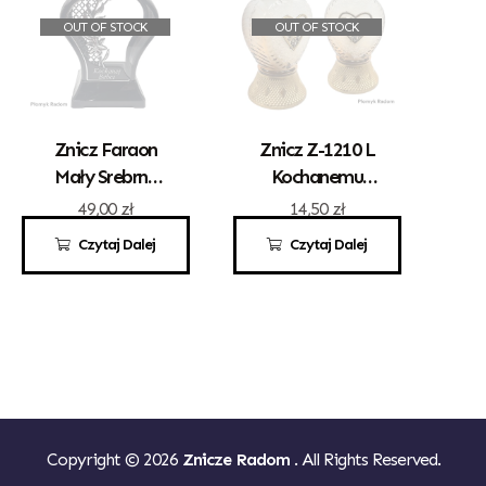
OUT OF STOCK
OUT OF STOCK
Znicz Faraon
Znicz Z-1210 L
Mały Srebrny
Kochanemu
Kochanej Babci
Dziadkowi
49,00
zł
14,50
zł
Czytaj Dalej
Czytaj Dalej
Copyright © 2026
Znicze Radom
. All Rights Reserved.