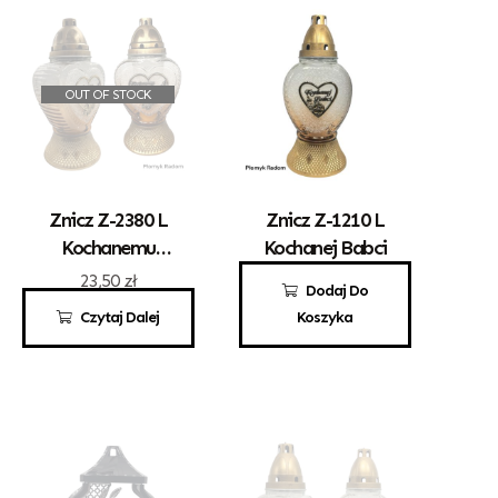
OUT OF STOCK
Znicz Z-2380 L
Znicz Z-1210 L
Kochanemu
Kochanej Babci
Dziadkowi
23,50
zł
14,50
zł
Dodaj Do
Czytaj Dalej
Koszyka