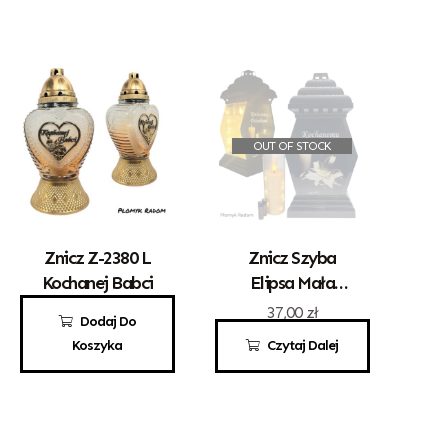
OUT OF STOCK
Znicz Z-2380 L
Znicz Szyba
Kochanej Babci
Elipsa Mała
Kochanemu
23,50
zł
37,00
zł
Dodaj Do
Dziadkowi
Koszyka
Czytaj Dalej