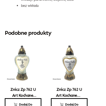
bez wkładu
Podobne produkty
Znicz Zp 762 U
Znicz Zp 762 U
Art Kochanej
Art Kochanemu
Babci
Dziadkowi
12,50
zł
12,50
zł
Dodaj Do
Dodaj Do