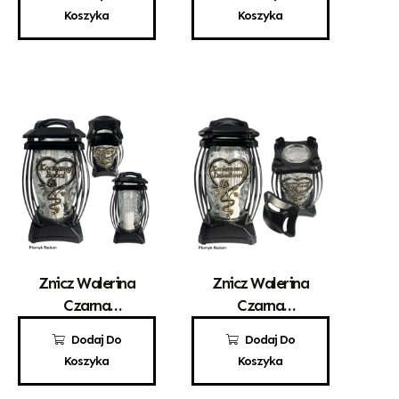
Koszyka
Koszyka
Znicz Walerina
Znicz Walerina
Czarna
Czarna
Kochanej Babci
Kochanemu
29,00
zł
29,00
zł
Dodaj Do
Dodaj Do
Dziadkowi
Koszyka
Koszyka