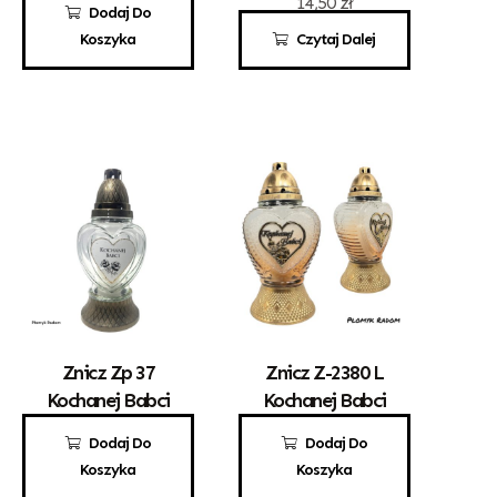
37,00
zł
14,50
zł
Dodaj Do
Koszyka
Czytaj Dalej
Znicz Zp 37
Znicz Z-2380 L
Kochanej Babci
Kochanej Babci
9,50
zł
23,50
zł
Dodaj Do
Dodaj Do
Koszyka
Koszyka