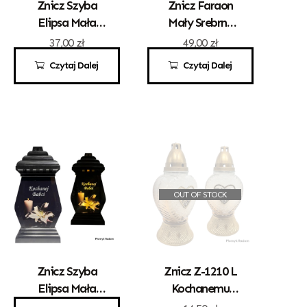
Znicz Szyba
Znicz Faraon
Elipsa Mała
Mały Srebrny
Kochanemu
Kochanemu
37,00
zł
49,00
zł
Dziadkowi
Dziadkowi
Czytaj Dalej
Czytaj Dalej
OUT OF STOCK
Znicz Szyba
Znicz Z-1210 L
Elipsa Mała
Kochanemu
Kochanej Babci
Dziadkowi