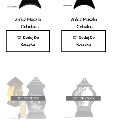
Znicz Muszlo
Znicz Muszlo
Cebula
Cebula
Kochanej Babci
Kochanemu
79,00
zł
79,00
zł
Dodaj Do
Dodaj Do
Dziadkowi
Koszyka
Koszyka
OUT OF STOCK
OUT OF STOCK