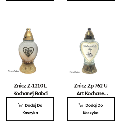
Znicz Z-1210 L
Znicz Zp 762 U
Kochanej Babci
Art Kochanej
Babci
14,50
zł
12,50
zł
Dodaj Do
Dodaj Do
Koszyka
Koszyka