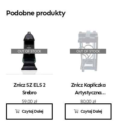
Podobne produkty
OUT OF STOCK
OUT OF STOCK
Znicz SZ ELS 2
Znicz Kapliczka
Srebro
Artystyczna
Kwadrat Z
59,00
zł
80,00
zł
Sercem Srebro
Czytaj Dalej
Czytaj Dalej