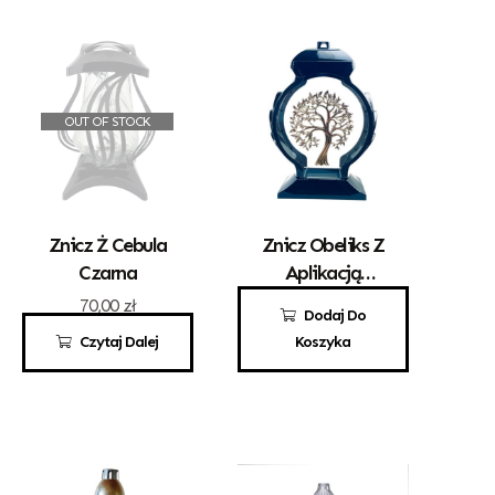
OUT OF STOCK
Znicz Ż Cebula
Znicz Obeliks Z
Czarna
Aplikacją
Drzewka
70,00
zł
100,00
zł
Dodaj Do
Czytaj Dalej
Koszyka