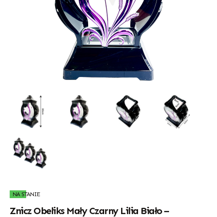
NA STANIE
Znicz Obeliks Mały Czarny Lilia Biało –