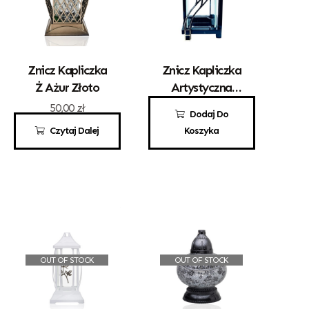
Znicz Kapliczka
Znicz Kapliczka
Ż Ażur Złoto
Artystyczna
Kwadrat Z
50,00
zł
80,00
zł
Dodaj Do
Sercem Złoto
Czytaj Dalej
Koszyka
OUT OF STOCK
OUT OF STOCK